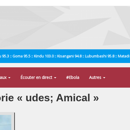
 95.3 :: Goma 95.5 :: Kindu 103.0 :: Kisangani 94.8 :: Lubumbashi 95.8 :: Matad
naux
Écouter en direct
#Ebola
Autres
orie « udes; Amical »