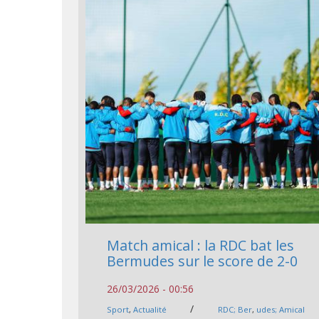
Match amical : la RDC bat les
Bermudes sur le score de 2-0
26/03/2026 - 00:56
/
Sport
,
Actualité
RDC; Ber
,
udes; Amical