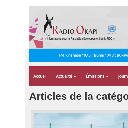
Aller
au
contenu
principal
FM: Kinshasa 103.5 :: Bunia 104.8 :: Bukavu
Accueil
Actualité
Émissions
Jour
Articles de la catég