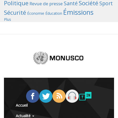
Politique
Société
Santé
Sport
Revue de presse
Émissions
Sécurité
Économie
Éducation
Plus
Accueil
Actualité