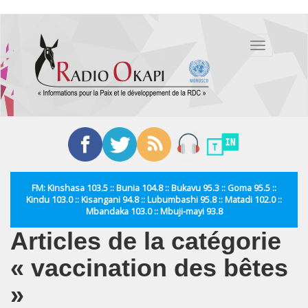
Aller
au
Toggle
contenu
navigation
principal
FM: Kinshasa 103.5 :: Bunia 104.8 :: Bukavu 95.3 :: Goma 95.5 ::
Kindu 103.0 :: Kisangani 94.8 :: Lubumbashi 95.8 :: Matadi 102.0 ::
Mbandaka 103.0 :: Mbuji-mayi 93.8
Articles de la catégorie
« vaccination des bêtes
»