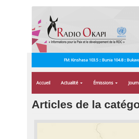
Aller
au
contenu
principal
FM: Kinshasa 103.5 :: Bunia 104.8 :: Bukavu
Accueil
Actualité
Émissions
Jour
Articles de la catégo