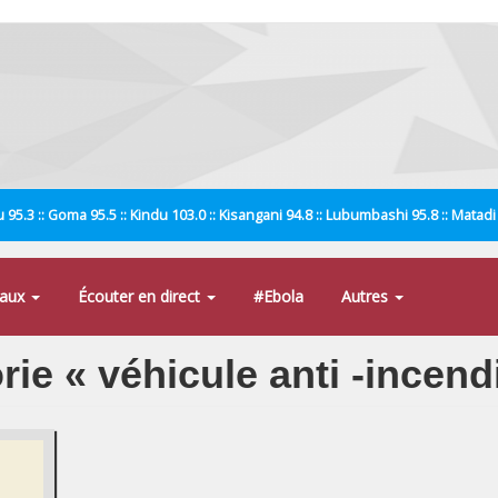
 95.3 :: Goma 95.5 :: Kindu 103.0 :: Kisangani 94.8 :: Lubumbashi 95.8 :: Matad
naux
Écouter en direct
#Ebola
Autres
rie « véhicule anti -incend