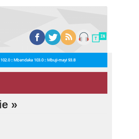
i 102.0 :: Mbandaka 103.0 :: Mbuji-mayi 93.8
ie »