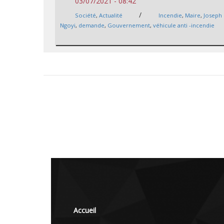
03/07/2021 - 08:42
/
Société
,
Actualité
Incendie
,
Maire
,
Joseph 
Ngoyi
,
demande
,
Gouvernement
,
véhicule anti -incendie
Accueil