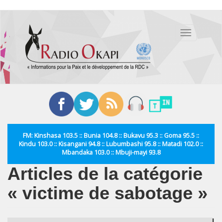
Aller
au
Toggle
contenu
navigation
principal
FM: Kinshasa 103.5 :: Bunia 104.8 :: Bukavu 95.3 :: Goma 95.5 ::
Kindu 103.0 :: Kisangani 94.8 :: Lubumbashi 95.8 :: Matadi 102.0 ::
Mbandaka 103.0 :: Mbuji-mayi 93.8
Articles de la catégorie
« victime de sabotage »