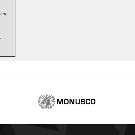
onnel
x