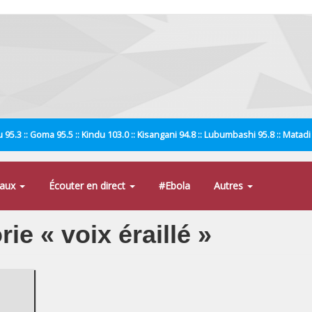
 95.3 :: Goma 95.5 :: Kindu 103.0 :: Kisangani 94.8 :: Lubumbashi 95.8 :: Matad
naux
Écouter en direct
#Ebola
Autres
rie « voix éraillé »