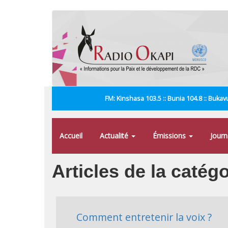
Aller
au
contenu
principal
FM: Kinshasa 103.5 :: Bunia 104.8 :: Bukavu
Accueil
Actualité
Émissions
Jour
Articles de la catégo
Comment entretenir la voix ?