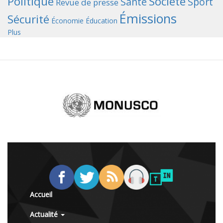
Politique
Société
Santé
Sport
Revue de presse
Émissions
Sécurité
Économie
Éducation
Plus
Accueil
Actualité