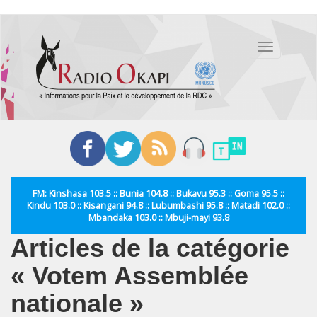
Aller
au
Toggle
contenu
navigation
principal
FM: Kinshasa 103.5 :: Bunia 104.8 :: Bukavu 95.3 :: Goma 95.5 ::
Kindu 103.0 :: Kisangani 94.8 :: Lubumbashi 95.8 :: Matadi 102.0 ::
Mbandaka 103.0 :: Mbuji-mayi 93.8
Articles de la catégorie
« Votem Assemblée
nationale »