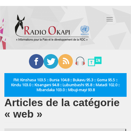
Aller
au
Toggle
contenu
navigation
principal
FM: Kinshasa 103.5 :: Bunia 104.8 :: Bukavu 95.3 :: Goma 95.5 ::
Kindu 103.0 :: Kisangani 94.8 :: Lubumbashi 95.8 :: Matadi 102.0 ::
Mbandaka 103.0 :: Mbuji-mayi 93.8
Articles de la catégorie
« web »