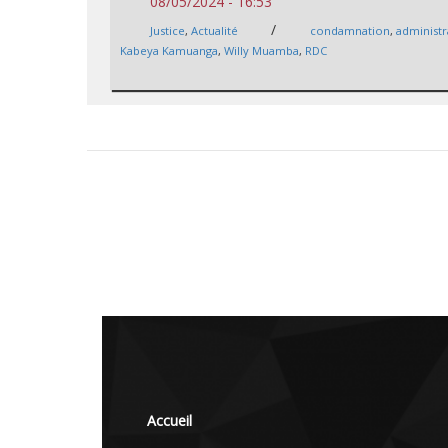
08/05/2024 - 16:53
/
Justice
,
Actualité
condamnation
,
administr
Kabeya Kamuanga
,
Willy Muamba
,
RDC
Accueil