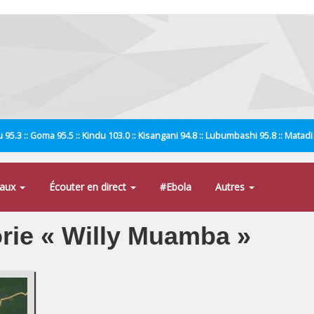
 95.3 :: Goma 95.5 :: Kindu 103.0 :: Kisangani 94.8 :: Lubumbashi 95.8 :: Matad
naux
Écouter en direct
#Ebola
Autres
orie « Willy Muamba »