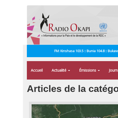
Aller
au
contenu
principal
FM: Kinshasa 103.5 :: Bunia 104.8 :: Bukavu
Accueil
Actualité
Émissions
Jour
Articles de la catég