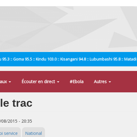
 95.3 :: Goma 95.5 :: Kindu 103.0 :: Kisangani 94.8 :: Lubumbashi 95.8 :: Matad
naux
Écouter en direct
#Ebola
Autres
le trac
7/08/2015 - 20:35
i service
National