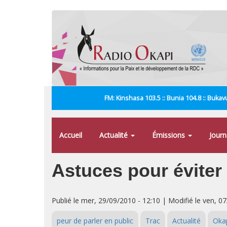
Aller
au
contenu
principal
FM: Kinshasa 103.5 :: Bunia 104.8 :: Bukavu
Accueil
Actualité
Émissions
Jour
Astuces pour éviter 
Publié le mer, 29/09/2010 - 12:10 | Modifié le ven, 0
peur de parler en public
Trac
Actualité
Okap