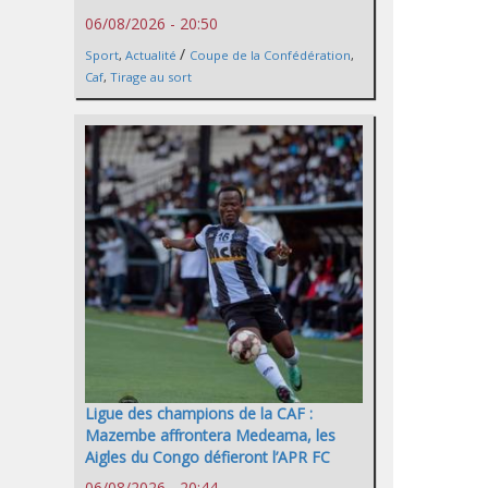
06/08/2026 - 20:50
/
Sport
,
Actualité
Coupe de la Confédération
,
Caf
,
Tirage au sort
Ligue des champions de la CAF :
Mazembe affrontera Medeama, les
Aigles du Congo défieront l’APR FC
06/08/2026 - 20:44