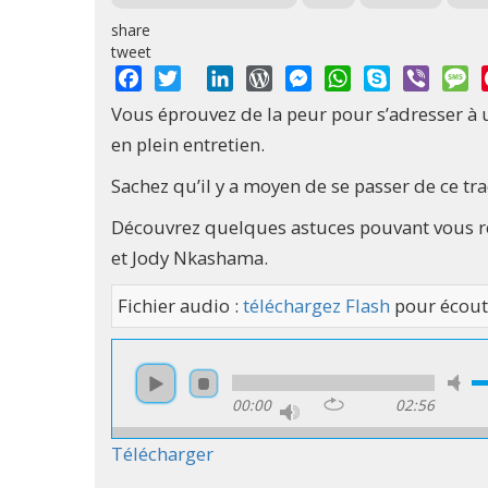
share
tweet
Facebook
Twitter
LinkedIn
WordPress
Messenger
WhatsApp
Skype
Viber
M
Vous éprouvez de la peur pour s’adresser à 
en plein entretien.
Sachez qu’il y a moyen de se passer de ce tra
Découvrez quelques astuces pouvant vous re
et Jody Nkashama.
Fichier audio :
téléchargez Flash
pour écout
00:00
02:56
Télécharger