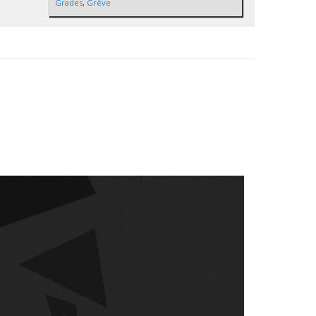
Grades
,
Grève