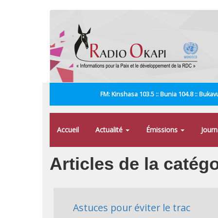
Aller
au
contenu
principal
FM: Kinshasa 103.5 :: Bunia 104.8 :: Bukavu
Accueil
Actualité
Émissions
Jour
Articles de la catégo
Astuces pour éviter le trac