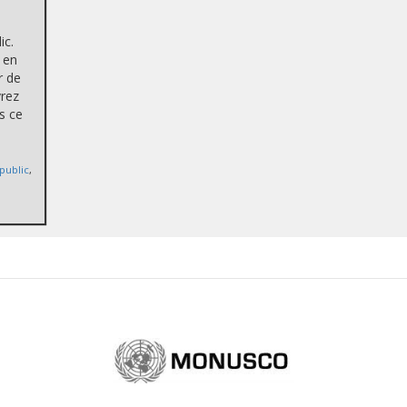
ic.
 en
r de
vrez
s ce
public
,