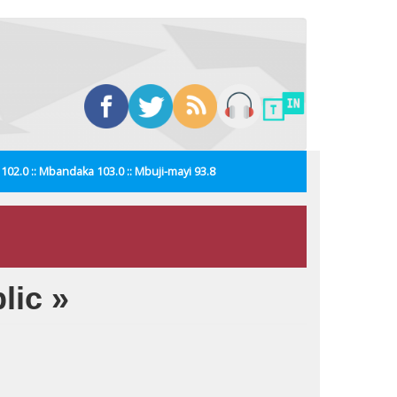
i 102.0 :: Mbandaka 103.0 :: Mbuji-mayi 93.8
lic »