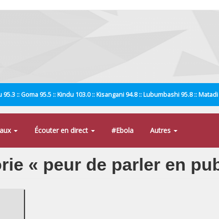
 95.3 :: Goma 95.5 :: Kindu 103.0 :: Kisangani 94.8 :: Lubumbashi 95.8 :: Matad
naux
Écouter en direct
#Ebola
Autres
rie « peur de parler en pub