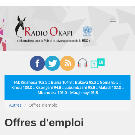
Aller
au
Toggle
contenu
navigation
principal
FM: Kinshasa 103.5 :: Bunia 104.8 :: Bukavu 95.3 :: Goma 95.5 ::
Kindu 103.0 :: Kisangani 94.8 :: Lubumbashi 95.8 :: Matadi 102.0 ::
Mbandaka 103.0 :: Mbuji-mayi 93.8
Autres
Offres d'emploi
Offres d'emploi