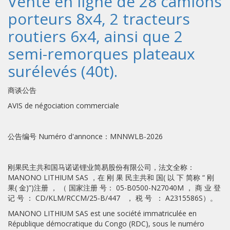
Vente en ligne de 28 camions
porteurs 8x4, 2 tracteurs
routiers 6x4, ainsi que 2
semi-remorques plateaux
surélevés (40t).
商谈公告
AVIS de négociation commerciale
公告编号 Numéro d'annonce：MNNWLB-2026
刚果民主共和国马诺诺锂业简易股份有限公司，法文全称：
MANONO LITHIUM SAS ，在 刚 果 民主共和 国( 以 下 简称 “ 刚
果( 金)”)注册 ， （ 国家注册 号： 05-B0500-N27040M ， 商 业 登
记 号 ： CD/KLM/RCCM/25-B/447 ， 税 号 ： A2315586S）。
MANONO LITHIUM SAS est une société immatriculée en
République démocratique du Congo (RDC), sous le numéro