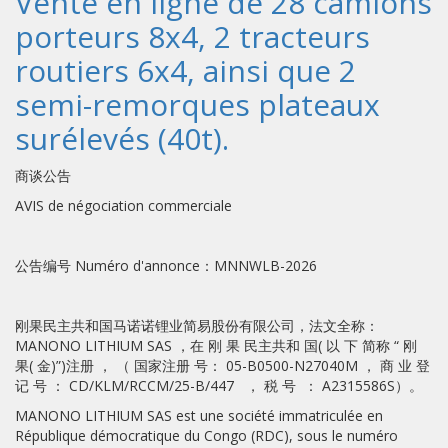
Vente en ligne de 28 camions
porteurs 8x4, 2 tracteurs
routiers 6x4, ainsi que 2
semi-remorques plateaux
surélevés (40t).
商谈公告
AVIS de négociation commerciale
公告编号 Numéro d'annonce：MNNWLB-2026
刚果民主共和国马诺诺锂业简易股份有限公司，法文全称：
MANONO LITHIUM SAS ，在 刚 果 民主共和 国( 以 下 简称 “ 刚
果( 金)”)注册 ， （ 国家注册 号： 05-B0500-N27040M ， 商 业 登
记 号 ： CD/KLM/RCCM/25-B/447 ， 税 号 ： A2315586S）。
MANONO LITHIUM SAS est une société immatriculée en
République démocratique du Congo (RDC), sous le numéro