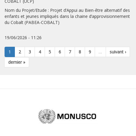
COBALT (UCP)
Nom du Projet/Etude : Projet d’Appui au Bien-être alternatif des
enfants et jeunes impliqués dans la chaine d’approvisionnement
du Cobalt (PABEA-COBALT)
19/06/2026 - 11:26
1
2
3
4
5
6
7
8
9
…
suivant ›
dernier »