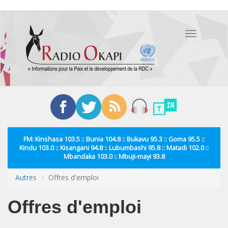
Aller
au
Toggle
contenu
navigation
principal
FM: Kinshasa 103.5 :: Bunia 104.8 :: Bukavu 95.3 :: Goma 95.5 ::
Kindu 103.0 :: Kisangani 94.8 :: Lubumbashi 95.8 :: Matadi 102.0 ::
Mbandaka 103.0 :: Mbuji-mayi 93.8
Autres
Offres d'emploi
Offres d'emploi