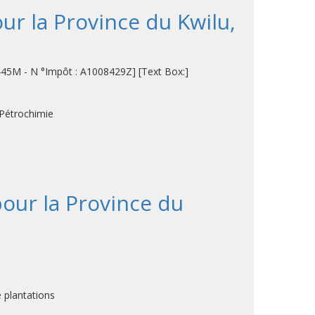
ur la Province du Kwilu,
1445M - N °Impôt : A1008429Z] [Text Box:]
 Pétrochimie
pour la Province du
 plantations