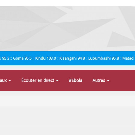
 95.3 :: Goma 95.5 :: Kindu 103.0 :: Kisangani 94.8 :: Lubumbashi 95.8 :: Matad
naux
Écouter en direct
#Ebola
Autres