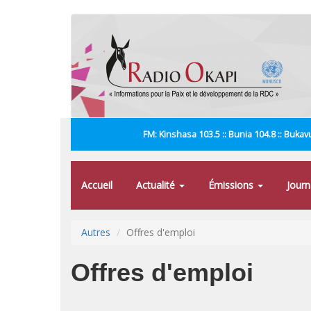
Aller
au
contenu
principal
FM: Kinshasa 103.5 :: Bunia 104.8 :: Bukavu
Accueil
Actualité
Émissions
Jour
Autres
Offres d'emploi
Offres d'emploi