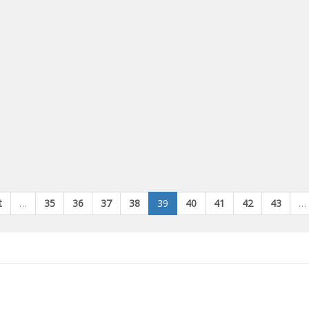
t
…
35
36
37
38
39
40
41
42
43
…