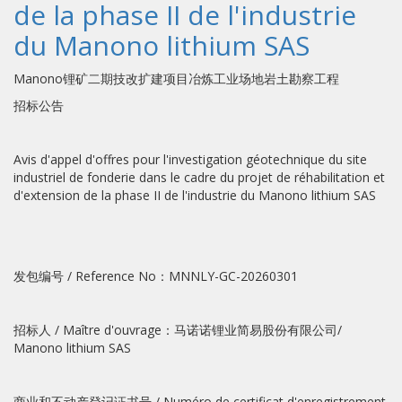
de la phase II de l'industrie
du Manono lithium SAS
Manono锂矿二期技改扩建项目冶炼工业场地岩土勘察工程
招标公告
Avis d'appel d'offres pour l'investigation géotechnique du site
industriel de fonderie dans le cadre du projet de réhabilitation et
d'extension de la phase II de l'industrie du Manono lithium SAS
发包编号 / Reference No：MNNLY-GC-20260301
招标人 / Maître d'ouvrage：马诺诺锂业简易股份有限公司/
Manono lithium SAS
商业和不动产登记证书号 / Numéro de certificat d'enregistrement