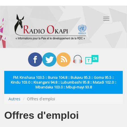
Aller
au
Toggle
contenu
navigation
principal
FM: Kinshasa 103.5 :: Bunia 104.8 :: Bukavu 95.3 :: Goma 95.5 ::
Kindu 103.0 :: Kisangani 94.8 :: Lubumbashi 95.8 :: Matadi 102.0 ::
Mbandaka 103.0 :: Mbuji-mayi 93.8
Autres
Offres d'emploi
Offres d'emploi