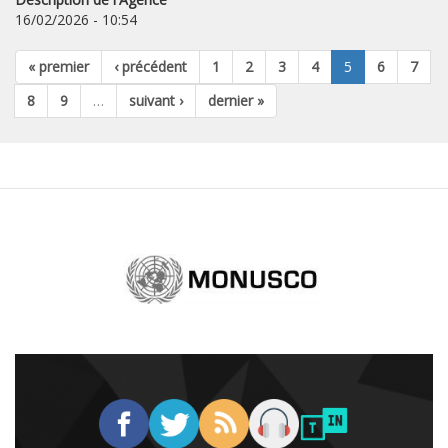
16/02/2026 - 10:54
« premier
‹ précédent
1
2
3
4
5
6
7
8
9
…
suivant ›
dernier »