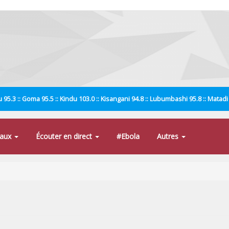
 95.3 :: Goma 95.5 :: Kindu 103.0 :: Kisangani 94.8 :: Lubumbashi 95.8 :: Matad
naux
Écouter en direct
#Ebola
Autres