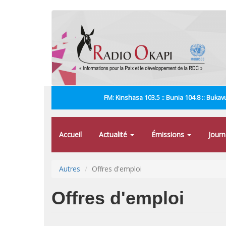
Aller
au
contenu
principal
FM: Kinshasa 103.5 :: Bunia 104.8 :: Bukavu
Accueil
Actualité
Émissions
Jour
Autres
Offres d'emploi
Offres d'emploi