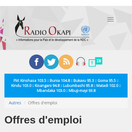
Aller
au
Toggle
contenu
navigation
principal
FM: Kinshasa 103.5 :: Bunia 104.8 :: Bukavu 95.3 :: Goma 95.5 ::
Kindu 103.0 :: Kisangani 94.8 :: Lubumbashi 95.8 :: Matadi 102.0 ::
Mbandaka 103.0 :: Mbuji-mayi 93.8
Autres
Offres d'emploi
Offres d'emploi