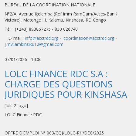
BUREAU DE LA COORDINATION NATIONALE
N°2/A, Avenue Ikelemba (Ref Imm RamDam/Acces-BanK
Victoire), Matonge III, Kalamu, Kinshasa, RD Congo
Tél. : (+243) 893867275 - 830 026740
E- mail :
info@acctrdc.org
-
coordination@acctrdc.org
-
j.mvilambinsiku12@gmail.com
07/01/2026 - 14:06
LOLC FINANCE RDC S.A :
CHARGE DES QUESTIONS
JURIDIQUES POUR KINSHASA
[lolc 2-logo]
LOLC Finance RDC
OFFRE D’EMPLOI N° 003/CQJ/LOLC-RH/DEC/2025