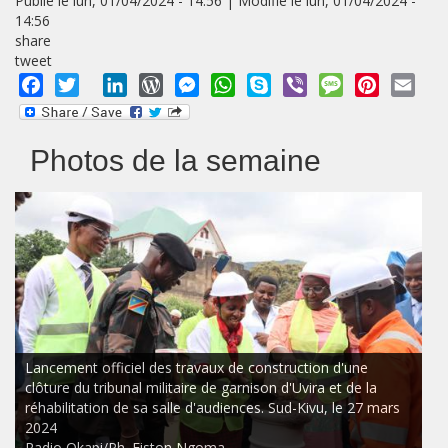
Publié le lun, 01/04/2024 - 14:56 | Modifié le lun, 01/04/2024 -
14:56
share
tweet
Facebook
Twitter
LinkedIn
WordPress
Messenger
WhatsApp
Skype
Viber
Message
Pinterest
Emai
Photos de la semaine
Lancement officiel des travaux de construction d'une
clôture du tribunal militaire de garnison d'Uvira et de la
réhabilitation de sa salle d'audiences. Sud-Kivu, le 27 mars
2024
Radio Okapi/Ph. Fiston Ngoma