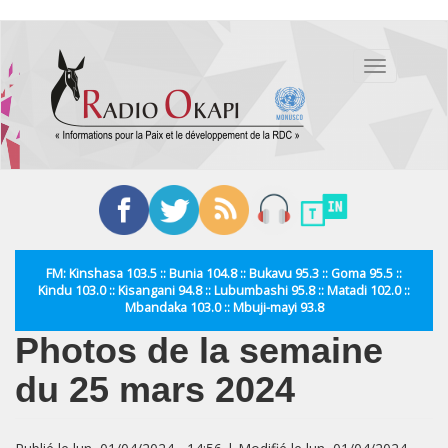
Aller
au
Toggle
contenu
navigation
principal
FM: Kinshasa 103.5 :: Bunia 104.8 :: Bukavu 95.3 :: Goma 95.5 ::
Kindu 103.0 :: Kisangani 94.8 :: Lubumbashi 95.8 :: Matadi 102.0 ::
Mbandaka 103.0 :: Mbuji-mayi 93.8
Photos de la semaine
du 25 mars 2024