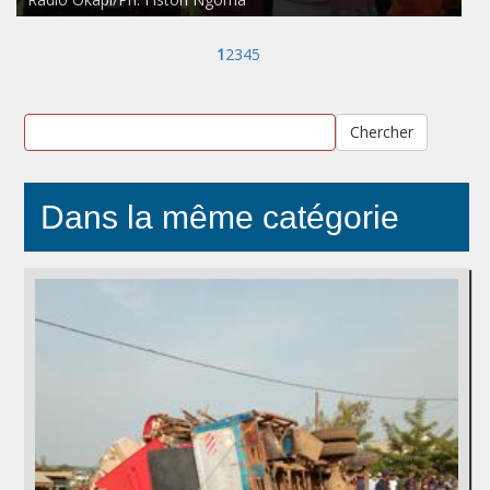
1
2
3
4
5
Chercher
Dans la même catégorie