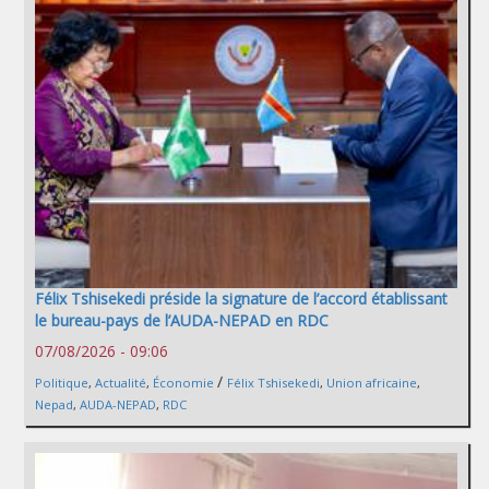
Félix Tshisekedi préside la signature de l’accord établissant
le bureau-pays de l’AUDA-NEPAD en RDC
07/08/2026 - 09:06
/
Politique
,
Actualité
,
Économie
Félix Tshisekedi
,
Union africaine
,
Nepad
,
AUDA-NEPAD
,
RDC