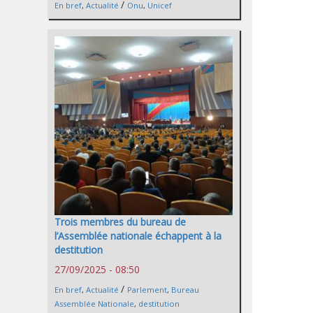
/
En bref
,
Actualité
Onu
,
Unicef
Trois membres du bureau de
l’Assemblée nationale échappent à la
destitution
27/09/2025 - 08:50
/
En bref
,
Actualité
Parlement
,
Bureau
Assemblée Nationale
,
destitution