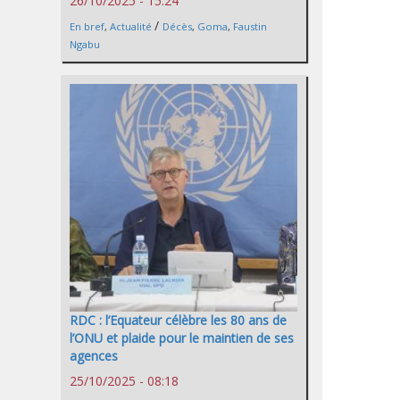
26/10/2025 - 15:24
/
En bref
,
Actualité
Décès
,
Goma
,
Faustin
Ngabu
RDC : l’Equateur célèbre les 80 ans de
l’ONU et plaide pour le maintien de ses
agences
25/10/2025 - 08:18