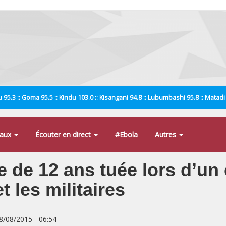
 95.3 :: Goma 95.5 :: Kindu 103.0 :: Kisangani 94.8 :: Lubumbashi 95.8 :: Matad
naux
Écouter en direct
#Ebola
Autres
te de 12 ans tuée lors d’un
t les militaires
08/08/2015 - 06:54