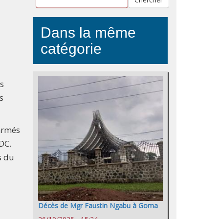
Dans la même
catégorie
es
s
 armés
DC.
s du
Décès de Mgr Faustin Ngabu à Goma