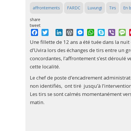
affrontements
FARDC
Luvungi
Tirs
En b
share
tweet
Facebook
Twitter
LinkedIn
WordPress
Messenger
WhatsApp
Skype
Viber
M
Une fillette de 12 ans a été tuée dans la n
d’Uvira lors des échanges de tirs entre un 
concordantes, l’affrontement s’est déroulé v
cette localité.
Le chef de poste d’encadrement administrat
non identifiés, ont tiré jusqu’à l’interventi
Les tirs se sont calmés momentanément ver
matin.