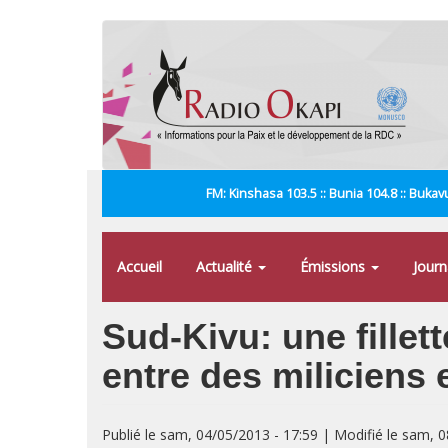
Aller
au
contenu
principal
FM: Kinshasa 103.5 :: Bunia 104.8 :: Bukavu
Accueil
Actualité
Émissions
Jour
Sud-Kivu: une fillet
entre des miliciens e
Publié le sam, 04/05/2013 - 17:59 | Modifié le sam, 