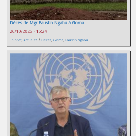
Décès de Mgr Faustin Ngabu à Goma
26/10/2025 - 15:24
/
En bref
,
Actualité
Décès
,
Goma
,
Faustin Ngabu