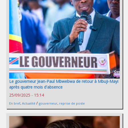
Le gouverneur Jean-Paul Mbwebwa de retour à Mbuji-Mayi
après quatre mois d'absence
25/09/2025 - 15:14
/
En bref
,
Actualité
gouverneur
,
reprise de poste