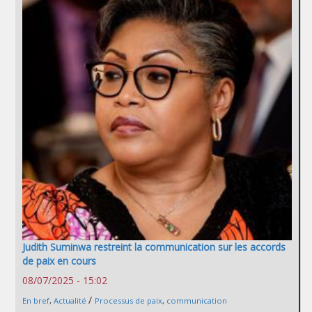
Judith Suminwa restreint la communication sur les accords
de paix en cours
08/07/2025 - 15:02
/
En bref
,
Actualité
Processus de paix
,
communication