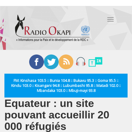
Aller
au
Toggle
contenu
navigation
principal
FM: Kinshasa 103.5 :: Bunia 104.8 :: Bukavu 95.3 :: Goma 95.5 ::
Kindu 103.0 :: Kisangani 94.8 :: Lubumbashi 95.8 :: Matadi 102.0 ::
Mbandaka 103.0 :: Mbuji-mayi 93.8
Equateur : un site
pouvant accueillir 20
000 réfugiés