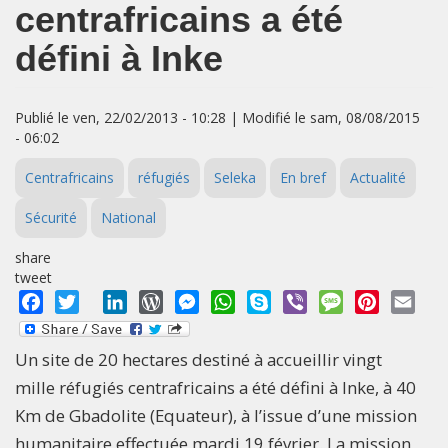
centrafricains a été
défini à Inke
Publié le ven, 22/02/2013 - 10:28 | Modifié le sam, 08/08/2015
- 06:02
Centrafricains
réfugiés
Seleka
En bref
Actualité
Sécurité
National
share
tweet
Facebook
Twitter
LinkedIn
WordPress
Messenger
WhatsApp
Skype
Viber
Message
Pinterest
Emai
Un site de 20 hectares destiné à accueillir vingt
mille réfugiés centrafricains a été défini à Inke, à 40
Km de Gbadolite (Equateur), à l’issue d’une mission
humanitaire effectuée mardi 19 février. La mission