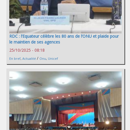
RDC : l’Equateur célèbre les 80 ans de l’ONU et plaide pour
le maintien de ses agences
25/10/2025 - 08:18
/
En bref
,
Actualité
Onu
,
Unicef