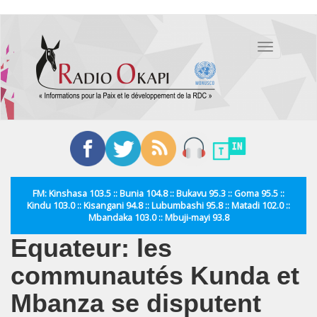
Aller
au
Toggle
contenu
navigation
principal
FM: Kinshasa 103.5 :: Bunia 104.8 :: Bukavu 95.3 :: Goma 95.5 ::
Kindu 103.0 :: Kisangani 94.8 :: Lubumbashi 95.8 :: Matadi 102.0 ::
Mbandaka 103.0 :: Mbuji-mayi 93.8
Equateur: les
communautés Kunda et
Mbanza se disputent