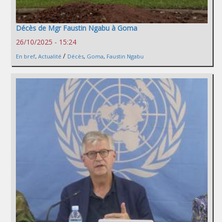
Décès de Mgr Faustin Ngabu à Goma
26/10/2025 - 15:24
/
En bref
,
Actualité
Décès
,
Goma
,
Faustin Ngabu