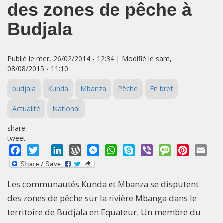
des zones de pêche à
Budjala
Publié le mer, 26/02/2014 - 12:34 | Modifié le sam,
08/08/2015 - 11:10
budjala
Kunda
Mbanza
Pêche
En bref
Actualité
National
share
tweet
Facebook
Twitter
LinkedIn
WordPress
Messenger
WhatsApp
Skype
Viber
Message
Pinterest
Emai
Les communautés Kunda et Mbanza se disputent
des zones de pêche sur la rivière Mbanga dans le
territoire de Budjala en Equateur. Un membre du