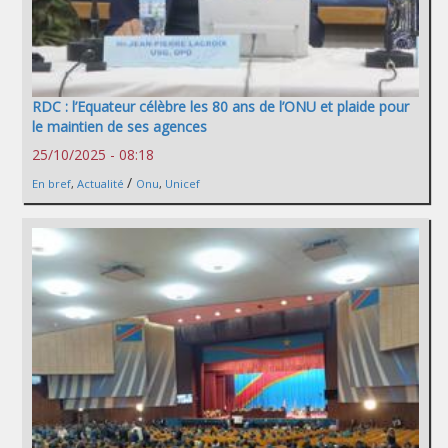
RDC : l’Equateur célèbre les 80 ans de l’ONU et plaide pour
le maintien de ses agences
25/10/2025 - 08:18
/
En bref
,
Actualité
Onu
,
Unicef