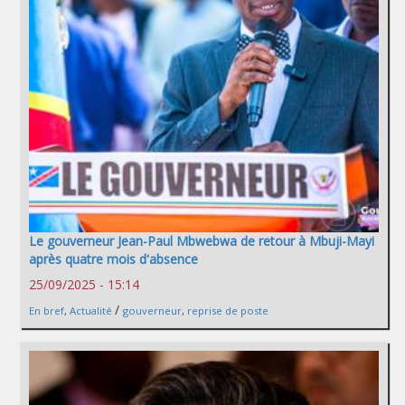
Le gouverneur Jean-Paul Mbwebwa de retour à Mbuji-Mayi
après quatre mois d'absence
25/09/2025 - 15:14
/
En bref
,
Actualité
gouverneur
,
reprise de poste