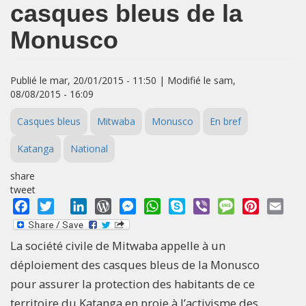
casques bleus de la
Monusco
Publié le mar, 20/01/2015 - 11:50 | Modifié le sam,
08/08/2015 - 16:09
Casques bleus
Mitwaba
Monusco
En bref
Katanga
National
share
tweet
Facebook
Twitter
LinkedIn
WordPress
Messenger
WhatsApp
Skype
Viber
Message
Pinterest
Emai
La société civile de Mitwaba appelle à un
déploiement des casques bleus de la Monusco
pour assurer la protection des habitants de ce
territoire du Katanga en proie à l’activisme des