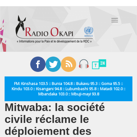
Aller
au
Toggle
contenu
navigation
principal
FM: Kinshasa 103.5 :: Bunia 104.8 :: Bukavu 95.3 :: Goma 95.5 ::
Kindu 103.0 :: Kisangani 94.8 :: Lubumbashi 95.8 :: Matadi 102.0 ::
Mbandaka 103.0 :: Mbuji-mayi 93.8
Mitwaba: la société
civile réclame le
déploiement des