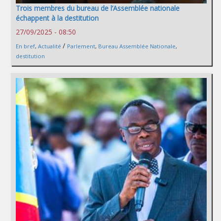
Trois membres du bureau de l’Assemblée nationale
échappent à la destitution
27/09/2025 - 08:50
/
En bref
,
Actualité
Parlement
,
Bureau Assemblée Nationale
,
destitution