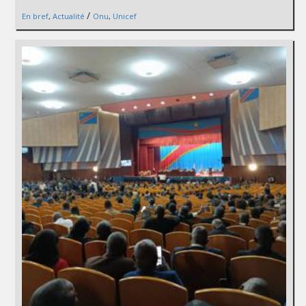
/
En bref
,
Actualité
Onu
,
Unicef