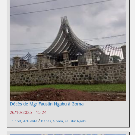
Décès de Mgr Faustin Ngabu à Goma
26/10/2025 - 15:24
/
En bref
,
Actualité
Décès
,
Goma
,
Faustin Ngabu