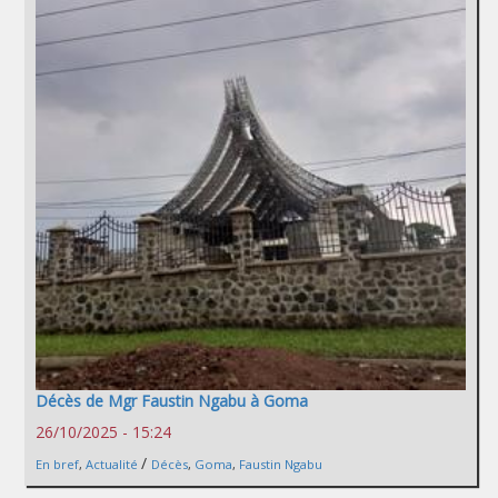
Décès de Mgr Faustin Ngabu à Goma
26/10/2025 - 15:24
/
En bref
,
Actualité
Décès
,
Goma
,
Faustin Ngabu