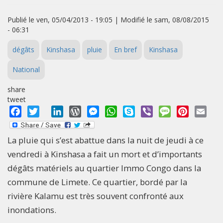
Publié le ven, 05/04/2013 - 19:05 | Modifié le sam, 08/08/2015
- 06:31
dégâts
Kinshasa
pluie
En bref
Kinshasa
National
share
tweet
Facebook
Twitter
LinkedIn
WordPress
Messenger
WhatsApp
Skype
Viber
Message
Pinterest
Emai
La pluie qui s’est abattue dans la nuit de jeudi à ce
vendredi à Kinshasa a fait un mort et d’importants
dégâts matériels au quartier Immo Congo dans la
commune de Limete. Ce quartier, bordé par la
rivière Kalamu est très souvent confronté aux
inondations.