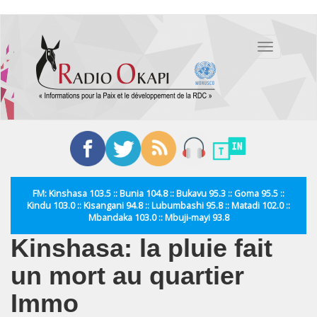
Aller
au
Toggle
contenu
navigation
principal
FM: Kinshasa 103.5 :: Bunia 104.8 :: Bukavu 95.3 :: Goma 95.5 ::
Kindu 103.0 :: Kisangani 94.8 :: Lubumbashi 95.8 :: Matadi 102.0 ::
Mbandaka 103.0 :: Mbuji-mayi 93.8
Kinshasa: la pluie fait
un mort au quartier
Immo