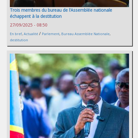
Trois membres du bureau de l’Assemblée nationale
échappent à la destitution
27/09/2025 - 08:50
/
En bref
,
Actualité
Parlement
,
Bureau Assemblée Nationale
,
destitution