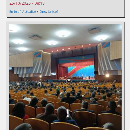
25/10/2025 - 08:18
/
En bref
,
Actualité
Onu
,
Unicef