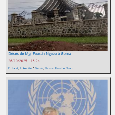
Décès de Mgr Faustin Ngabu à Goma
26/10/2025 - 15:24
/
En bref
,
Actualité
Décès
,
Goma
,
Faustin Ngabu