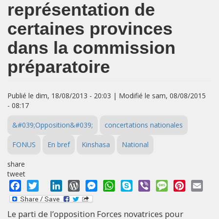
représentation de
certaines provinces
dans la commission
préparatoire
Publié le dim, 18/08/2013 - 20:03 | Modifié le sam, 08/08/2015
- 08:17
&#039;Opposition&#039;
concertations nationales
FONUS
En bref
Kinshasa
National
share
tweet
Facebook
Twitter
LinkedIn
WordPress
Messenger
WhatsApp
Skype
Viber
Message
Pinterest
Emai
Le parti de l’opposition Forces novatrices pour