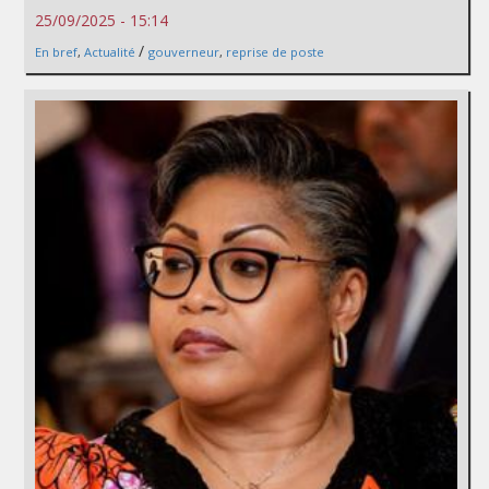
25/09/2025 - 15:14
/
En bref
,
Actualité
gouverneur
,
reprise de poste