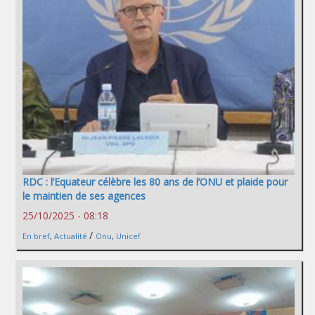
RDC : l’Equateur célèbre les 80 ans de l’ONU et plaide pour
le maintien de ses agences
25/10/2025 - 08:18
/
En bref
,
Actualité
Onu
,
Unicef