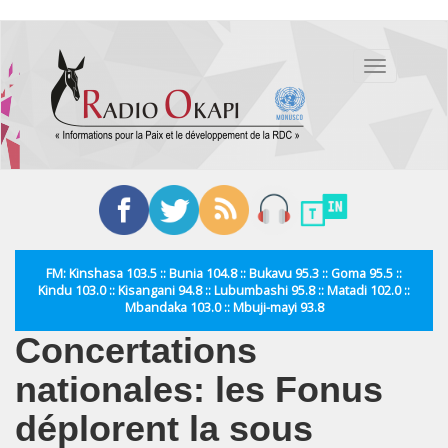
Aller
au
Toggle
contenu
navigation
principal
FM: Kinshasa 103.5 :: Bunia 104.8 :: Bukavu 95.3 :: Goma 95.5 ::
Kindu 103.0 :: Kisangani 94.8 :: Lubumbashi 95.8 :: Matadi 102.0 ::
Mbandaka 103.0 :: Mbuji-mayi 93.8
Concertations
nationales: les Fonus
déplorent la sous