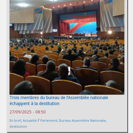
Trois membres du bureau de l’Assemblée nationale
échappent à la destitution
27/09/2025 - 08:50
/
En bref
,
Actualité
Parlement
,
Bureau Assemblée Nationale
,
destitution