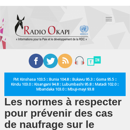
Aller
au
Toggle
contenu
navigation
principal
FM: Kinshasa 103.5 :: Bunia 104.8 :: Bukavu 95.3 :: Goma 95.5 ::
Kindu 103.0 :: Kisangani 94.8 :: Lubumbashi 95.8 :: Matadi 102.0 ::
Mbandaka 103.0 :: Mbuji-mayi 93.8
Les normes à respecter
pour prévenir des cas
de naufrage sur le