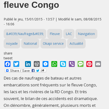
fleuve Congo
Publié le jeu, 15/01/2015 - 13:57 | Modifié le sam, 08/08/2015
- 16:06
&#039;Naufrage&#039;
Fleuve
LAC
Navigation
noyade
National
Okapi service
Actualité
share
tweet
Facebook
Twitter
LinkedIn
WordPress
Messenger
WhatsApp
Skype
Viber
Message
Pinterest
Emai
Des cas de naufrages de bateau et autres
embarcations sont fréquents sur le fleuve Congo,
les lacs et les rivières de la RD Congo. Et très
souvent, le bilan de ces accidents est dramatique.
On dénombre, généralement, plusieurs morts et