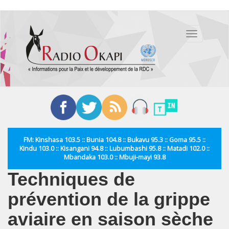
Aller
au
Toggle
contenu
navigation
principal
FM: Kinshasa 103.5 :: Bunia 104.8 :: Bukavu 95.3 :: Goma 95.5 ::
Kindu 103.0 :: Kisangani 94.8 :: Lubumbashi 95.8 :: Matadi 102.0 ::
Mbandaka 103.0 :: Mbuji-mayi 93.8
Techniques de
prévention de la grippe
aviaire en saison sèche