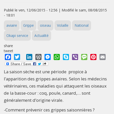
Publié le ven, 12/06/2015 - 12:56 | Modifié le sam, 08/08/2015
- 18:01
aviaire
Grippe
oiseau
Volaille
National
Okapi service
Actualité
share
tweet
Facebook
Twitter
LinkedIn
WordPress
Messenger
WhatsApp
Skype
Viber
Message
Pinterest
Emai
La saison sèche est une période propice à
l’apparition des grippes aviaires. Selon les médecins
vétérinaires, ces maladies qui attaquent les oiseaux
de la basse-cour : coq, poule, canard,… sont
généralement d’origine virale.
-Comment prévenir ces grippes saisonnières ?