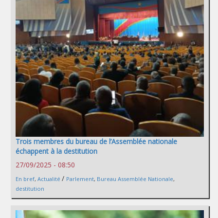
Trois membres du bureau de l’Assemblée nationale
échappent à la destitution
27/09/2025 - 08:50
/
En bref
,
Actualité
Parlement
,
Bureau Assemblée Nationale
,
destitution