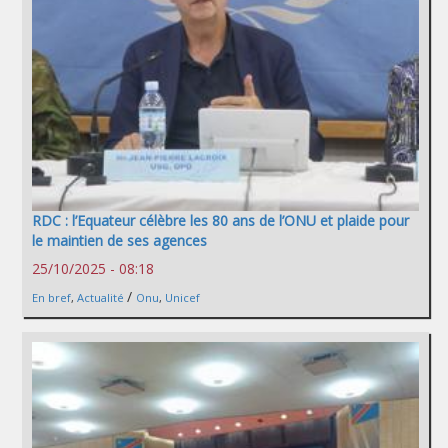
RDC : l’Equateur célèbre les 80 ans de l’ONU et plaide pour
le maintien de ses agences
25/10/2025 - 08:18
/
En bref
,
Actualité
Onu
,
Unicef