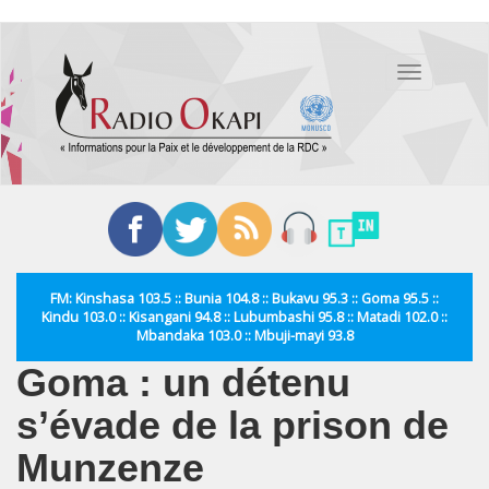
Aller
au
Toggle
contenu
navigation
principal
FM: Kinshasa 103.5 :: Bunia 104.8 :: Bukavu 95.3 :: Goma 95.5 ::
Kindu 103.0 :: Kisangani 94.8 :: Lubumbashi 95.8 :: Matadi 102.0 ::
Mbandaka 103.0 :: Mbuji-mayi 93.8
Goma : un détenu
s’évade de la prison de
Munzenze