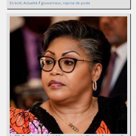
/
En bref
,
Actualité
gouverneur
,
reprise de poste