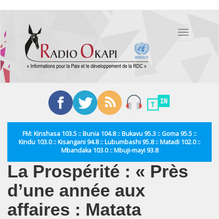
Aller
au
Toggle
contenu
navigation
principal
FM: Kinshasa 103.5 :: Bunia 104.8 :: Bukavu 95.3 :: Goma 95.5 ::
Kindu 103.0 :: Kisangani 94.8 :: Lubumbashi 95.8 :: Matadi 102.0 ::
Mbandaka 103.0 :: Mbuji-mayi 93.8
La Prospérité : « Près
d’une année aux
affaires : Matata