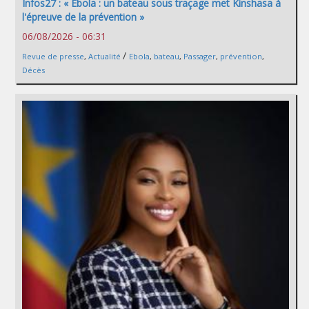
Infos27 : « Ebola : un bateau sous traçage met Kinshasa à
l'épreuve de la prévention »
06/08/2026 - 06:31
/
Revue de presse
,
Actualité
Ebola
,
bateau
,
Passager
,
prévention
,
Décès