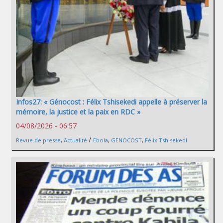
Infos27: « Génocost : Félix Tshisekedi appelle à préserver la
mémoire, la justice et la paix en RDC »
04/08/2026 - 06:57
/
Revue de presse
,
Actualité
Ebola
,
GENOCOST
,
Félix Tshisekedi