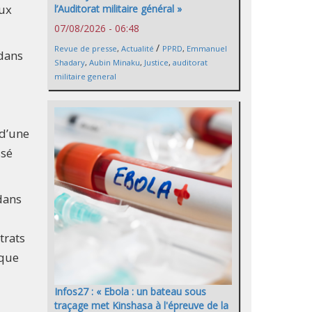
aux
l’Auditorat militaire général »
07/08/2026 - 06:48
/
Revue de presse
,
Actualité
PPRD
,
Emmanuel
 dans
Shadary
,
Aubin Minaku
,
Justice
,
auditorat
militaire general
 d’une
ssé
dans
trats
 que
Infos27 : « Ebola : un bateau sous
traçage met Kinshasa à l'épreuve de la