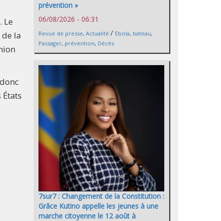
prévention »
06/08/2026 - 06:31
. Le
/
 de la
Revue de presse
,
Actualité
Ebola
,
bateau
,
Passager
,
prévention
,
Décès
nion
 donc
 États
7sur7 : Changement de la Constitution :
Grâce Kutino appelle les jeunes à une
marche citoyenne le 12 août à