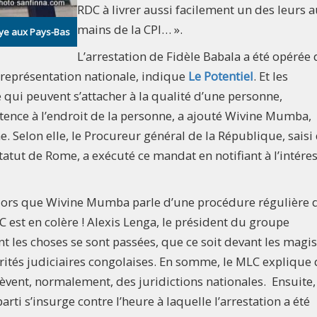
RDC à livrer aussi facilement un des leurs 
mains de la CPI… ».
aye aux Pays-Bas
L’arrestation de Fidèle Babala a été opérée
 la représentation nationale, indique
Le Potentiel
. Et les
qui peuvent s’attacher à la qualité d’une personne,
ence à l’endroit de la personne, a ajouté Wivine Mumba,
. Selon elle, le Procureur général de la République, saisi
tut de Rome, a exécuté ce mandat en notifiant à l’intére
’alors que Wivine Mumba parle d’une procédure régulière 
 est en colère ! Alexis Lenga, le président du groupe
 les choses se sont passées, que ce soit devant les magis
orités judiciaires congolaises. En somme, le MLC explique
elèvent, normalement, des juridictions nationales. Ensuite,
rti s’insurge contre l’heure à laquelle l’arrestation a été