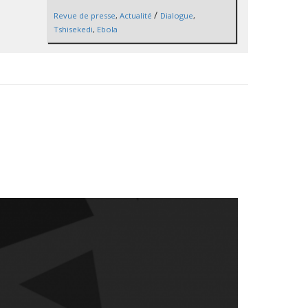
/
Revue de presse
,
Actualité
Dialogue
,
Tshisekedi
,
Ebola