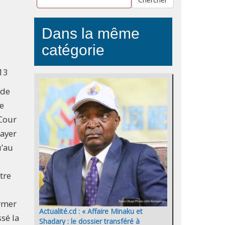
Dans la même
catégorie
13
 de
de
Cour
rayer
u’au
tre
ormer
Actualité.cd : « Affaire Minaku et
ssé la
Shadary : le dossier transféré à