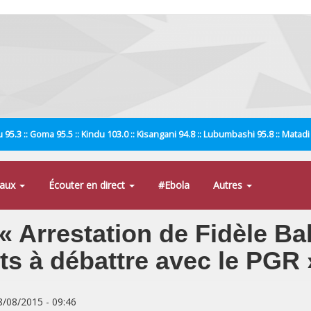
 95.3 :: Goma 95.5 :: Kindu 103.0 :: Kisangani 94.8 :: Lubumbashi 95.8 :: Matad
naux
Écouter en direct
#Ebola
Autres
« Arrestation de Fidèle Bab
s à débattre avec le PGR 
8/08/2015 - 09:46