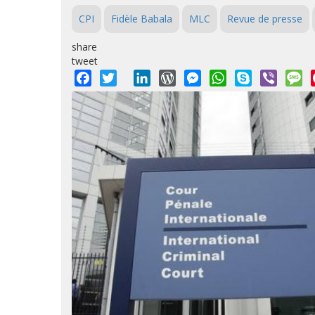
CPI
Fidèle Babala
MLC
Revue de presse
share
tweet
Facebook
Twitter
LinkedIn
WordPress
Messenger
WhatsApp
Skype
Viber
M