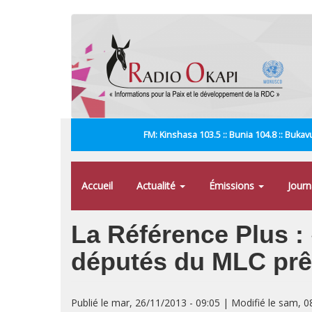
Aller
au
contenu
principal
FM: Kinshasa 103.5 :: Bunia 104.8 :: Bukavu
Accueil
Actualité
Émissions
Jour
La Référence Plus : 
députés du MLC prêt
Publié le mar, 26/11/2013 - 09:05 | Modifié le sam, 0