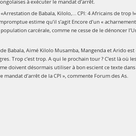
ongolaises à exécuter le mandat d’arrêt.
: «Arrestation de Babala, Kilolo,… CPI: 4 Africains de trop !»
’impromptue estime qu’il s’agit Encore d’un « acharnement
a population carcérale, comme ne cesse de le dénoncer l’U
n de Babala, Aimé Kilolo Musamba, Mangenda et Arido est
 Trop c’est trop. A qui le prochain tour ? C’est là où les
ome doivent désormais utiliser à bon escient ce texte dans
ndre mandat d’arrêt de la CPI », commente Forum des As.