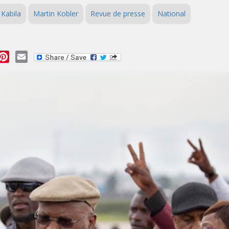
 Kabila
Martin Kobler
Revue de presse
National
essage
Pinterest
Email