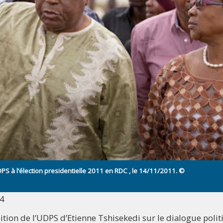
PS à l’élection presidentielle 2011 en RDC , le 14/11/2011. ©
14
osition de l’UDPS d’Etienne Tshisekedi sur le dialogue poli