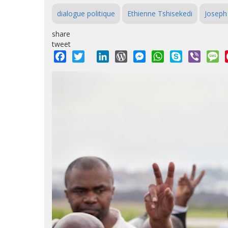
dialogue politique
Ethienne Tshisekedi
Joseph
share
tweet
Facebook
Twitter
LinkedIn
WordPress
Messenger
WhatsApp
Skype
Viber
M