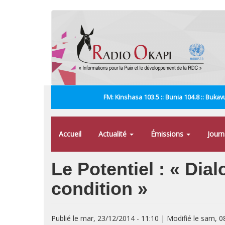
Aller
au
contenu
principal
FM: Kinshasa 103.5 :: Bunia 104.8 :: Bukavu
Accueil
Actualité
Émissions
Jour
Le Potentiel : « Dia
condition »
Publié le mar, 23/12/2014 - 11:10 | Modifié le sam, 0