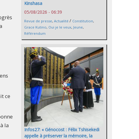
Kinshasa
05/08/2026 - 06:39
rogrès
/
Revue de presse
,
Actualité
Constitution
,
a
Grace Kutino
,
Oui je le veux
,
Jeune
,
Référendum
sens
it ce
 bonne
à la
Infos27: « Génocost : Félix Tshisekedi
appelle à préserver la mémoire, la