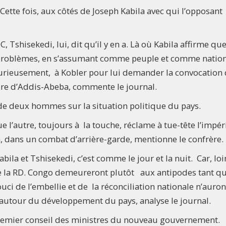
Cette fois, aux côtés de Joseph Kabila avec qui l’opposant
C, Tshisekedi, lui, dit qu’il y en a. Là où Kabila affirme que
 problèmes, en s’assumant comme peuple et comme natio
 curieusement, à Kobler pour lui demander la convocation
adre d’Addis-Abeba, commente le journal.
 de deux hommes sur la situation politique du pays.
l’autre, toujours à la touche, réclame à tue-tête l’impé
là, dans un combat d’arrière-garde, mentionne le confrère.
la et Tshisekedi, c’est comme le jour et la nuit. Car, loi
r de la RD. Congo demeureront plutôt aux antipodes tant qu
uci de l’embellie et de la réconciliation nationale n’auron
e autour du développement du pays, analyse le journal.
 premier conseil des ministres du nouveau gouvernement.