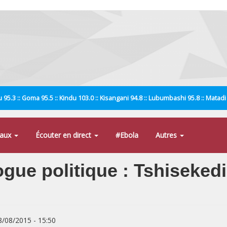
 95.3 :: Goma 95.5 :: Kindu 103.0 :: Kisangani 94.8 :: Lubumbashi 95.8 :: Matad
naux
Écouter en direct
#Ebola
Autres
logue politique : Tshiseked
8/08/2015 - 15:50