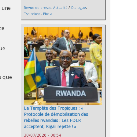
n une
/
Revue de presse
,
Actualité
Dialogue
,
Tshisekedi
,
Ebola
ce
que
s que
.
La Tempête des Tropiques : «
Protocole de démobilisation des
rebelles rwandais : Les FDLR
acceptent, Kigali rejette ! »
30/07/2026 - 06:54