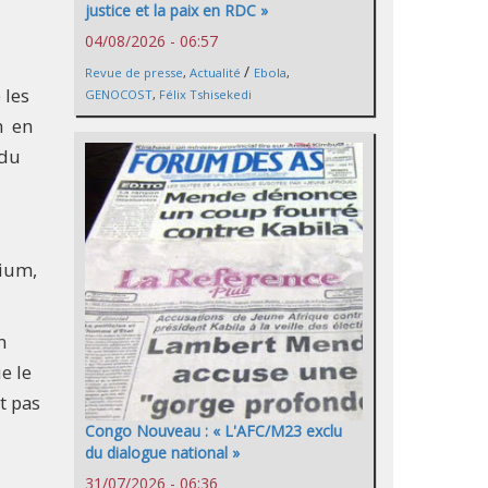
justice et la paix en RDC »
04/08/2026 - 06:57
/
Revue de presse
,
Actualité
Ebola
,
 les
GENOCOST
,
Félix Tshisekedi
n en
 du
rium,
n
e le
t pas
Congo Nouveau : « L'AFC/M23 exclu
du dialogue national »
31/07/2026 - 06:36