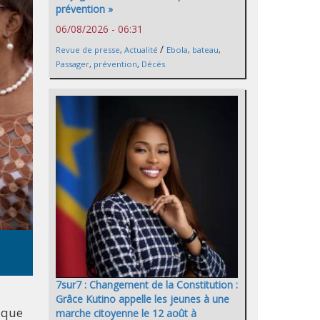
prévention »
06/08/2026 - 06:31
/
Revue de presse
,
Actualité
Ebola
,
bateau
,
Passager
,
prévention
,
Décès
7sur7 : Changement de la Constitution :
Grâce Kutino appelle les jeunes à une
tique
marche citoyenne le 12 août à