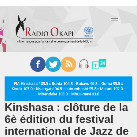
Aller
au
Toggle
contenu
navigation
principal
FM: Kinshasa 103.5 :: Bunia 104.8 :: Bukavu 95.3 :: Goma 95.5 ::
Kindu 103.0 :: Kisangani 94.8 :: Lubumbashi 95.8 :: Matadi 102.0 ::
Mbandaka 103.0 :: Mbuji-mayi 93.8
Kinshasa : clôture de la
6è édition du festival
international de Jazz de