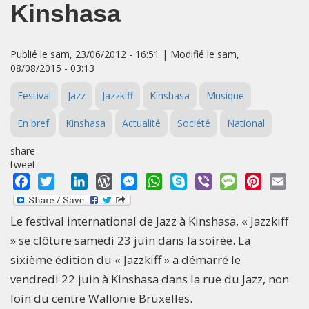
Kinshasa
Publié le sam, 23/06/2012 - 16:51 | Modifié le sam,
08/08/2015 - 03:13
Festival
Jazz
Jazzkiff
Kinshasa
Musique
En bref
Kinshasa
Actualité
Société
National
share
tweet
Facebook
Twitter
LinkedIn
WordPress
Messenger
WhatsApp
Skype
Viber
Message
Pinterest
Emai
Le festival international de Jazz à Kinshasa, « Jazzkiff
» se clôture samedi 23 juin dans la soirée. La
sixième édition du « Jazzkiff » a démarré le
vendredi 22 juin à Kinshasa dans la rue du Jazz, non
loin du centre Wallonie Bruxelles.