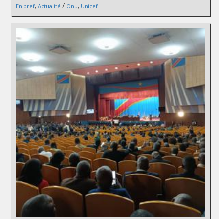
/
En bref
,
Actualité
Onu
,
Unicef