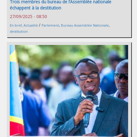
Trois membres du bureau de l’Assemblée nationale
échappent à la destitution
27/09/2025 - 08:50
/
En bref
,
Actualité
Parlement
,
Bureau Assemblée Nationale
,
destitution