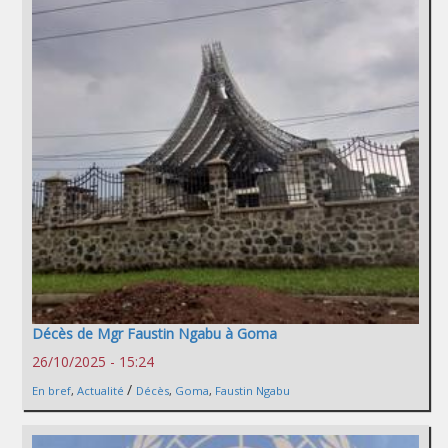
Décès de Mgr Faustin Ngabu à Goma
26/10/2025 - 15:24
/
En bref
,
Actualité
Décès
,
Goma
,
Faustin Ngabu