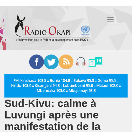
Aller
au
Toggle
contenu
navigation
principal
FM: Kinshasa 103.5 :: Bunia 104.8 :: Bukavu 95.3 :: Goma 95.5 ::
Kindu 103.0 :: Kisangani 94.8 :: Lubumbashi 95.8 :: Matadi 102.0 ::
Mbandaka 103.0 :: Mbuji-mayi 93.8
Sud-Kivu: calme à
Luvungi après une
manifestation de la