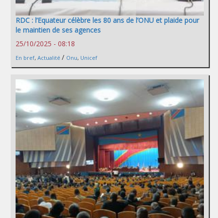
RDC : l’Equateur célèbre les 80 ans de l’ONU et plaide pour
le maintien de ses agences
25/10/2025 - 08:18
/
En bref
,
Actualité
Onu
,
Unicef