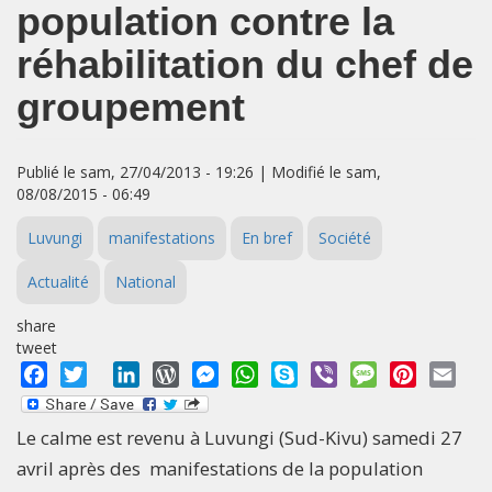
population contre la
réhabilitation du chef de
groupement
Publié le sam, 27/04/2013 - 19:26 | Modifié le sam,
08/08/2015 - 06:49
Luvungi
manifestations
En bref
Société
Actualité
National
share
tweet
Facebook
Twitter
LinkedIn
WordPress
Messenger
WhatsApp
Skype
Viber
Message
Pinterest
Emai
Le calme est revenu à Luvungi (Sud-Kivu) samedi 27
avril après des manifestations de la population