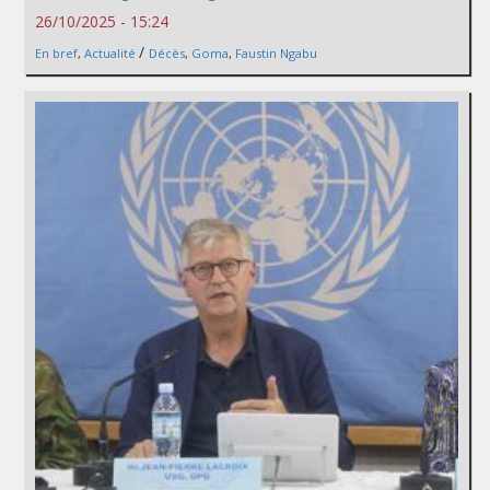
26/10/2025 - 15:24
/
En bref
,
Actualité
Décès
,
Goma
,
Faustin Ngabu