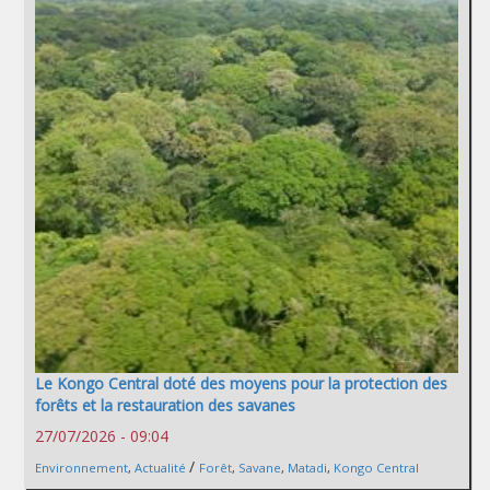
Le Kongo Central doté des moyens pour la protection des
forêts et la restauration des savanes
27/07/2026 - 09:04
/
Environnement
,
Actualité
Forêt
,
Savane
,
Matadi
,
Kongo Central