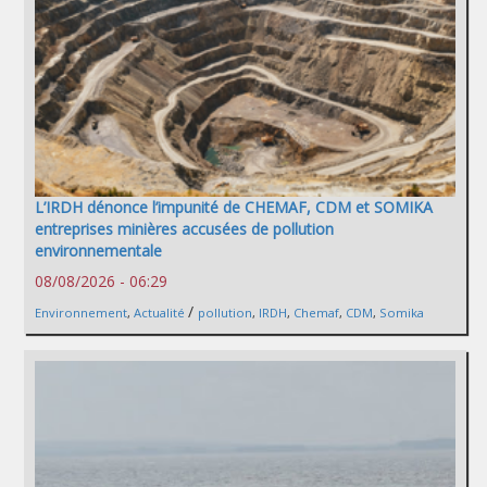
L’IRDH dénonce l’impunité de CHEMAF, CDM et SOMIKA
entreprises minières accusées de pollution
environnementale
08/08/2026 - 06:29
/
Environnement
,
Actualité
pollution
,
IRDH
,
Chemaf
,
CDM
,
Somika