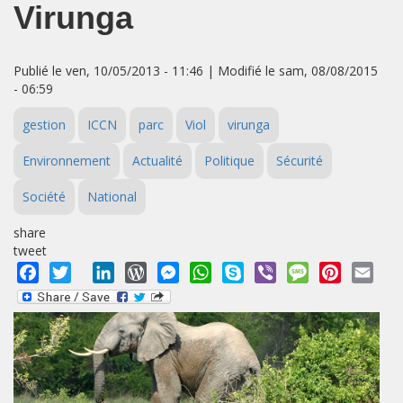
Virunga
Publié le ven, 10/05/2013 - 11:46 | Modifié le sam, 08/08/2015
- 06:59
gestion
ICCN
parc
Viol
virunga
Environnement
Actualité
Politique
Sécurité
Société
National
share
tweet
Facebook
Twitter
LinkedIn
WordPress
Messenger
WhatsApp
Skype
Viber
Message
Pinterest
Emai