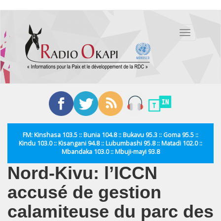
Aller
au
Toggle
contenu
navigation
principal
FM: Kinshasa 103.5 :: Bunia 104.8 :: Bukavu 95.3 :: Goma 95.5 ::
Kindu 103.0 :: Kisangani 94.8 :: Lubumbashi 95.8 :: Matadi 102.0 ::
Mbandaka 103.0 :: Mbuji-mayi 93.8
Nord-Kivu: l’ICCN
accusé de gestion
calamiteuse du parc des