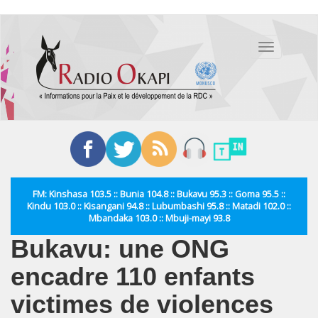
Aller
au
Toggle
contenu
navigation
principal
FM: Kinshasa 103.5 :: Bunia 104.8 :: Bukavu 95.3 :: Goma 95.5 ::
Kindu 103.0 :: Kisangani 94.8 :: Lubumbashi 95.8 :: Matadi 102.0 ::
Mbandaka 103.0 :: Mbuji-mayi 93.8
Bukavu: une ONG
encadre 110 enfants
victimes de violences