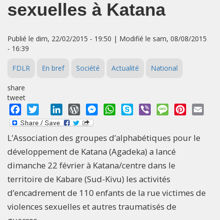
sexuelles à Katana
Publié le dim, 22/02/2015 - 19:50 | Modifié le sam, 08/08/2015
- 16:39
FDLR
En bref
Société
Actualité
National
share
tweet
Facebook
Twitter
LinkedIn
WordPress
Messenger
WhatsApp
Skype
Viber
Message
Pinterest
Emai
L’Association des groupes d’alphabétiques pour le
développement de Katana (Agadeka) a lancé
dimanche 22 février à Katana/centre dans le
territoire de Kabare (Sud-Kivu) les activités
d’encadrement de 110 enfants de la rue victimes de
violences sexuelles et autres traumatisés de