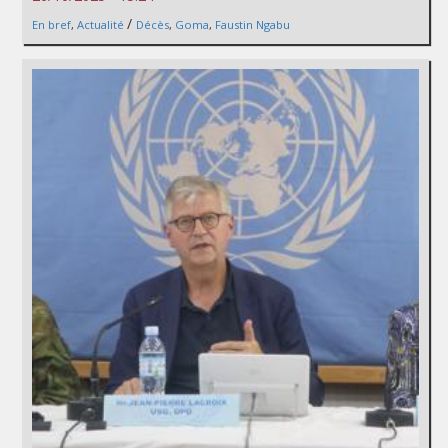
/
En bref
,
Actualité
Décès
,
Goma
,
Faustin Ngabu