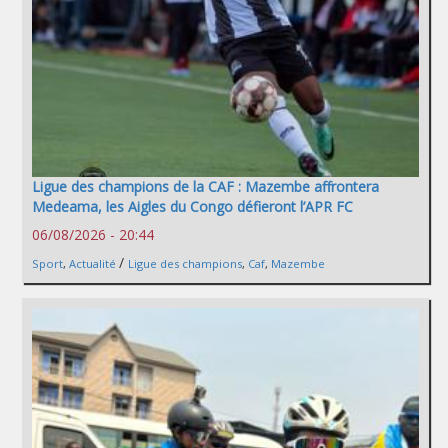
Ligue des champions de la CAF : Mazembe affrontera
Medeama, les Aigles du Congo défieront l’APR FC
06/08/2026 - 20:44
/
Sport
,
Actualité
Ligue des champions
,
Caf
,
Mazembe