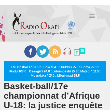
Aller
au
Toggle
contenu
navigation
principal
FM: Kinshasa 103.5 :: Bunia 104.8 :: Bukavu 95.3 :: Goma 95.5 ::
Kindu 103.0 :: Kisangani 94.8 :: Lubumbashi 95.8 :: Matadi 102.0 ::
Mbandaka 103.0 :: Mbuji-mayi 93.8
Basket-ball/17e
championnat d’Afrique
U-18: la justice enquête