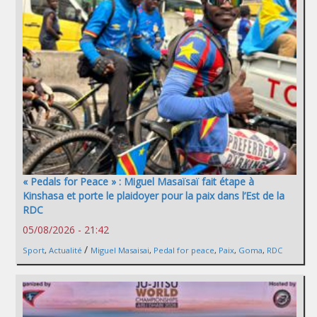
« Pedals for Peace » : Miguel Masaïsaï fait étape à
Kinshasa et porte le plaidoyer pour la paix dans l’Est de la
RDC
05/08/2026 - 21:42
/
Sport
,
Actualité
Miguel Masaisai
,
Pedal for peace
,
Paix
,
Goma
,
RDC