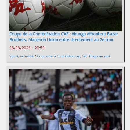
Coupe de la Confédération CAF : Virunga affrontera Bazar
Brothers, Maniema Union entre directement au 2e tour
06/08/2026 - 20:50
/
Sport
,
Actualité
Coupe de la Confédération
,
Caf
,
Tirage au sort