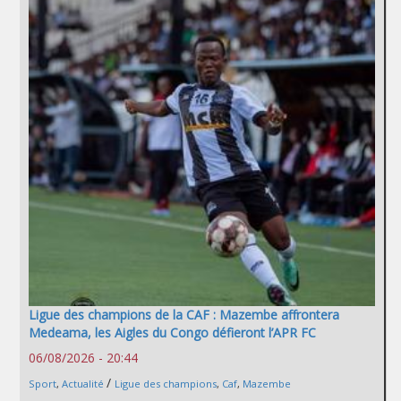
Ligue des champions de la CAF : Mazembe affrontera
Medeama, les Aigles du Congo défieront l’APR FC
06/08/2026 - 20:44
/
Sport
,
Actualité
Ligue des champions
,
Caf
,
Mazembe