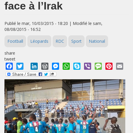
face à l’Irak
Publié le mar, 10/03/2015 - 18:20 | Modifié le sam,
08/08/2015 - 16:52
Football
Léopards
RDC
Sport
National
share
tweet
Facebook
Twitter
LinkedIn
WordPress
Messenger
WhatsApp
Skype
Viber
Message
Pinterest
Emai