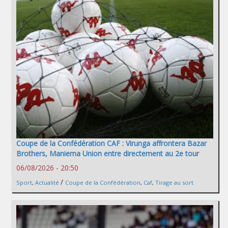
Coupe de la Confédération CAF : Virunga affrontera Bazar
Brothers, Maniema Union entre directement au 2e tour
06/08/2026 - 20:50
/
Sport
,
Actualité
Coupe de la Confédération
,
Caf
,
Tirage au sort