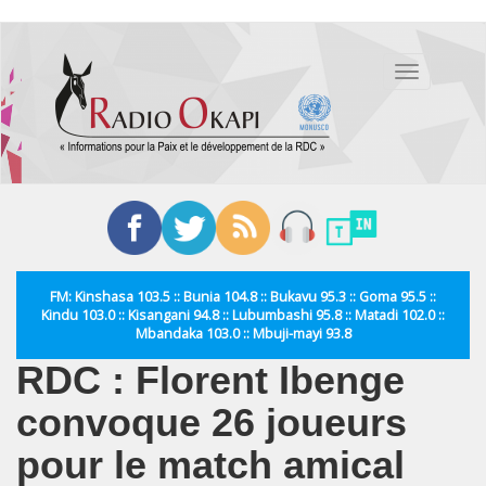
Aller
au
Toggle
contenu
navigation
principal
FM: Kinshasa 103.5 :: Bunia 104.8 :: Bukavu 95.3 :: Goma 95.5 ::
Kindu 103.0 :: Kisangani 94.8 :: Lubumbashi 95.8 :: Matadi 102.0 ::
Mbandaka 103.0 :: Mbuji-mayi 93.8
RDC : Florent Ibenge
convoque 26 joueurs
pour le match amical