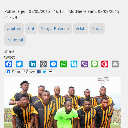
Publié le jeu, 07/05/2015 - 16:10 | Modifié le sam, 08/08/2015
- 17:34
arbitres
Caf
Sanga Balende
Vclub
Sport
National
share
tweet
Facebook
Twitter
LinkedIn
WordPress
Messenger
WhatsApp
Skype
Viber
Message
Pinterest
Emai