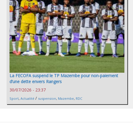
La FECOFA suspend le TP Mazembe pour non-paiement
d’une dette envers Rangers
30/07/2026 - 23:37
/
Sport
,
Actualité
suspension
,
Mazembe
,
RDC