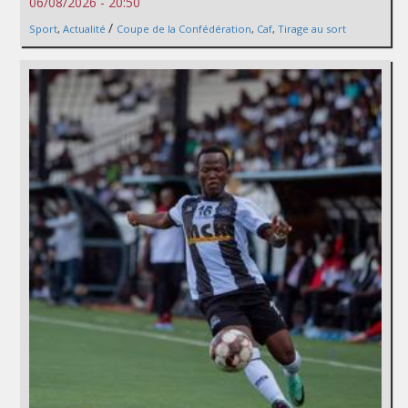
06/08/2026 - 20:50
/
Sport
,
Actualité
Coupe de la Confédération
,
Caf
,
Tirage au sort