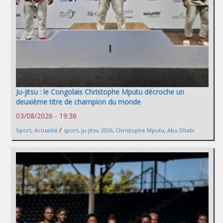
Ju-jitsu : le Congolais Christophe Mputu décroche un
deuxième titre de champion du monde
03/08/2026 - 19:36
/
Sport
,
Actualité
sport
,
ju-jitsu 2026
,
Christophe Mputu
,
Abu Dhabi