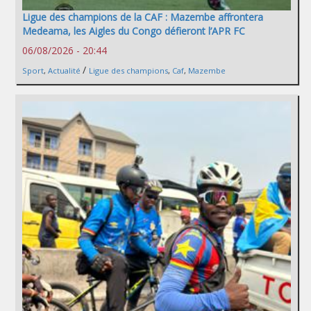
Ligue des champions de la CAF : Mazembe affrontera
Medeama, les Aigles du Congo défieront l’APR FC
06/08/2026 - 20:44
/
Sport
,
Actualité
Ligue des champions
,
Caf
,
Mazembe