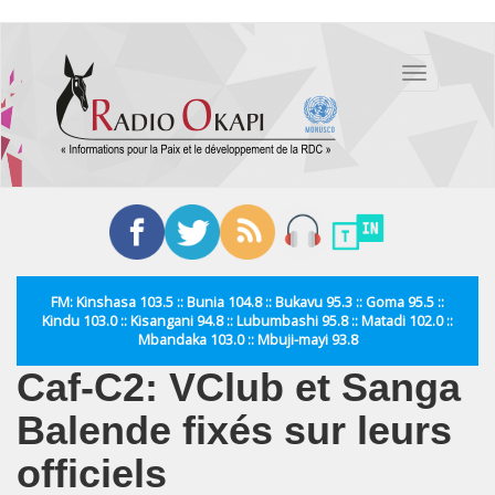
Aller
au
Toggle
contenu
navigation
principal
FM: Kinshasa 103.5 :: Bunia 104.8 :: Bukavu 95.3 :: Goma 95.5 ::
Kindu 103.0 :: Kisangani 94.8 :: Lubumbashi 95.8 :: Matadi 102.0 ::
Mbandaka 103.0 :: Mbuji-mayi 93.8
Caf-C2: VClub et Sanga
Balende fixés sur leurs
officiels