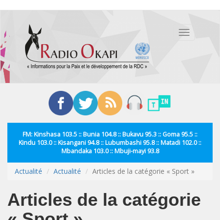
Aller
au
Toggle
contenu
navigation
principal
FM: Kinshasa 103.5 :: Bunia 104.8 :: Bukavu 95.3 :: Goma 95.5 ::
Kindu 103.0 :: Kisangani 94.8 :: Lubumbashi 95.8 :: Matadi 102.0 ::
Mbandaka 103.0 :: Mbuji-mayi 93.8
Actualité
Actualité
Articles de la catégorie « Sport »
Articles de la catégorie
« Sport »