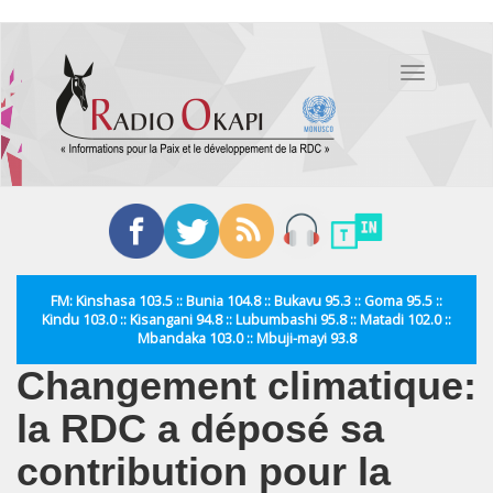
Aller
au
Toggle
contenu
navigation
principal
FM: Kinshasa 103.5 :: Bunia 104.8 :: Bukavu 95.3 :: Goma 95.5 ::
Kindu 103.0 :: Kisangani 94.8 :: Lubumbashi 95.8 :: Matadi 102.0 ::
Mbandaka 103.0 :: Mbuji-mayi 93.8
Changement climatique:
la RDC a déposé sa
contribution pour la