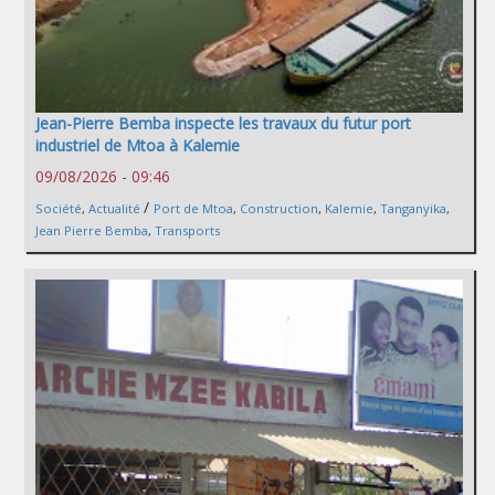
Jean-Pierre Bemba inspecte les travaux du futur port
industriel de Mtoa à Kalemie
09/08/2026 - 09:46
/
Société
,
Actualité
Port de Mtoa
,
Construction
,
Kalemie
,
Tanganyika
,
Jean Pierre Bemba
,
Transports