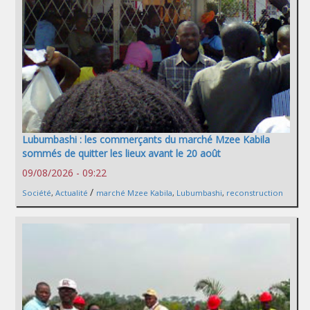
Lubumbashi : les commerçants du marché Mzee Kabila
sommés de quitter les lieux avant le 20 août
09/08/2026 - 09:22
/
Société
,
Actualité
marché Mzee Kabila
,
Lubumbashi
,
reconstruction