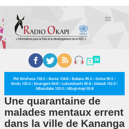
Aller
au
Toggle
contenu
navigation
principal
FM: Kinshasa 103.5 :: Bunia 104.8 :: Bukavu 95.3 :: Goma 95.5 ::
Kindu 103.0 :: Kisangani 94.8 :: Lubumbashi 95.8 :: Matadi 102.0 ::
Mbandaka 103.0 :: Mbuji-mayi 93.8
Une quarantaine de
malades mentaux errent
dans la ville de Kananga