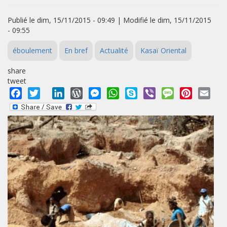
Publié le dim, 15/11/2015 - 09:49 | Modifié le dim, 15/11/2015
- 09:55
éboulement
En bref
Actualité
Kasaï Oriental
share
tweet
Facebook
Twitter
LinkedIn
WordPress
Messenger
WhatsApp
Skype
Viber
Message
Pinterest
Emai