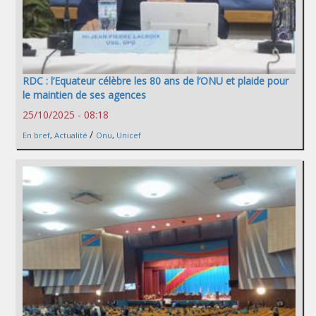
RDC : l’Equateur célèbre les 80 ans de l’ONU et plaide pour
le maintien de ses agences
25/10/2025 - 08:18
/
En bref
,
Actualité
Onu
,
Unicef