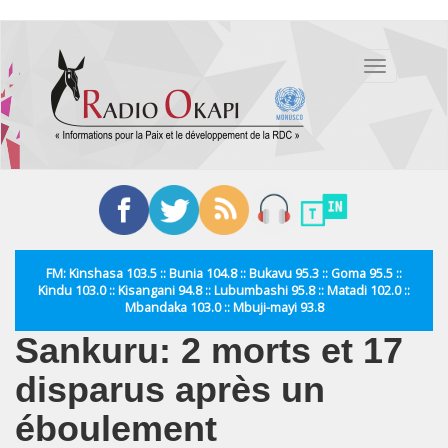
Aller
au
Toggle
contenu
navigation
principal
FM: Kinshasa 103.5 :: Bunia 104.8 :: Bukavu 95.3 :: Goma 95.5 ::
Kindu 103.0 :: Kisangani 94.8 :: Lubumbashi 95.8 :: Matadi 102.0 ::
Mbandaka 103.0 :: Mbuji-mayi 93.8
Sankuru: 2 morts et 17
disparus après un
éboulement