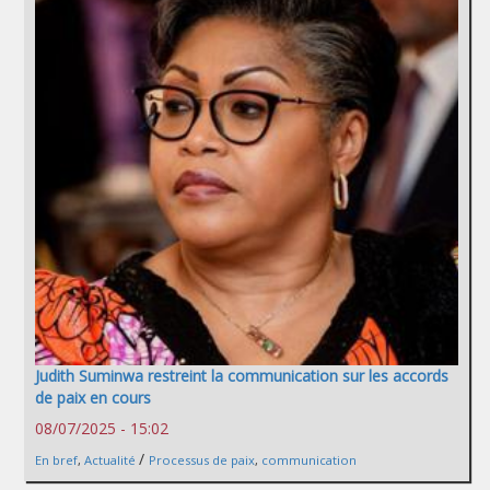
Judith Suminwa restreint la communication sur les accords
de paix en cours
08/07/2025 - 15:02
/
En bref
,
Actualité
Processus de paix
,
communication