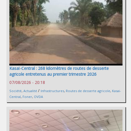
Kasaï-Central : 268 kilomètres de routes de desserte
agricole entretenus au premier trimestre 2026
07/08/2026 - 20:18
/
Société
,
Actualité
Infrastructures
,
Routes de desserte agricole
,
Kasai-
Central
,
Foner
,
OVDA