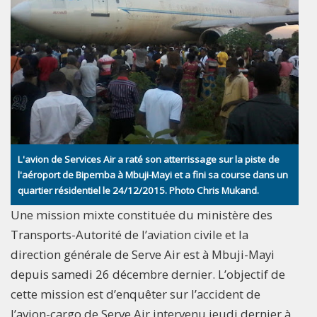
L'avion de Services Air a raté son atterrissage sur la piste de
l'aéroport de Bipemba à Mbuji-Mayi et a fini sa course dans un
quartier résidentiel le 24/12/2015. Photo Chris Mukand.
Une mission mixte constituée du ministère des
Transports-Autorité de l’aviation civile et la
direction générale de Serve Air est à Mbuji-Mayi
depuis samedi 26 décembre dernier. L’objectif de
cette mission est d’enquêter sur l’accident de
l’avion-cargo de Serve Air intervenu jeudi dernier à