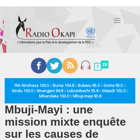
Aller
au
Toggle
contenu
navigation
principal
FM: Kinshasa 103.5 :: Bunia 104.8 :: Bukavu 95.3 :: Goma 95.5 ::
Kindu 103.0 :: Kisangani 94.8 :: Lubumbashi 95.8 :: Matadi 102.0 ::
Mbandaka 103.0 :: Mbuji-mayi 93.8
Mbuji-Mayi : une
mission mixte enquête
sur les causes de