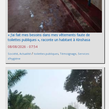
« J’ai fait mes besoins dans mes vêtements faute de
toilettes publiques », raconte un habitant à Kinshasa
08/08/2026 - 07:54
/
Société
,
Actualité
toilettes publiques
,
Témoignage
,
Services
d'hygiène