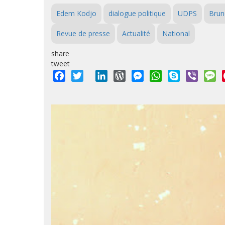
Edem Kodjo
dialogue politique
UDPS
Brun
Revue de presse
Actualité
National
share
tweet
Facebook
Twitter
LinkedIn
WordPress
Messenger
WhatsApp
Skype
Viber
M