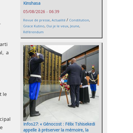
Kinshasa
05/08/2026 - 06:39
/
Revue de presse
,
Actualité
Constitution
,
r
Grace Kutino
,
Oui je le veux
,
Jeune
,
Référendum
arti
l, a
t le
cipal
Infos27: « Génocost : Félix Tshisekedi
de
appelle à préserver la mémoire, la