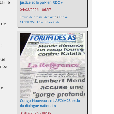
ar le
justice et la paix en RDC »
04/08/2026 - 06:57
/
Revue de presse
,
Actualité
Ebola
,
GENOCOST
,
Félix Tshisekedi
e de
 :
gue
gnée
ux
Congo Nouveau : « L'AFC/M23 exclu
du dialogue national »
31/07/2026 - 06:36