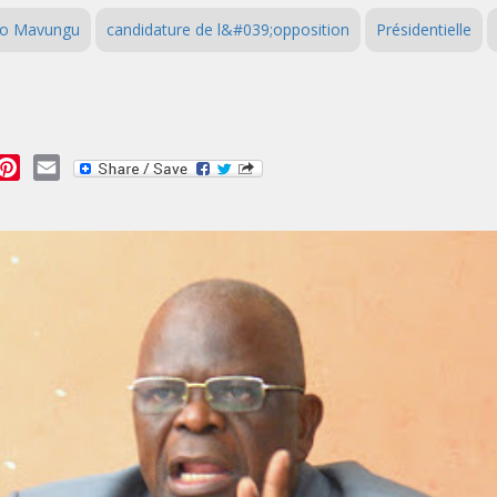
o Mavungu
candidature de l&#039;opposition
Présidentielle
essage
Pinterest
Email