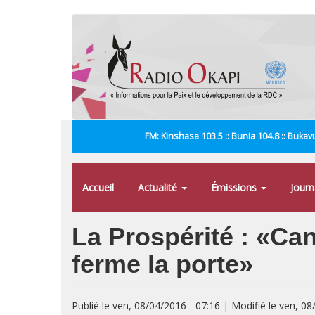
Aller
au
contenu
principal
FM: Kinshasa 103.5 :: Bunia 104.8 :: Bukavu
Accueil
Actualité
Émissions
Jour
La Prospérité : «Ca
ferme la porte»
Publié le ven, 08/04/2016 - 07:16 | Modifié le ven, 08