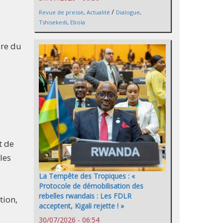
/
Revue de presse
,
Actualité
Dialogue
,
Tshisekedi
,
Ebola
ire du
t de
les
La Tempête des Tropiques : «
Protocole de démobilisation des
rebelles rwandais : Les FDLR
tion,
acceptent, Kigali rejette ! »
30/07/2026 - 06:54