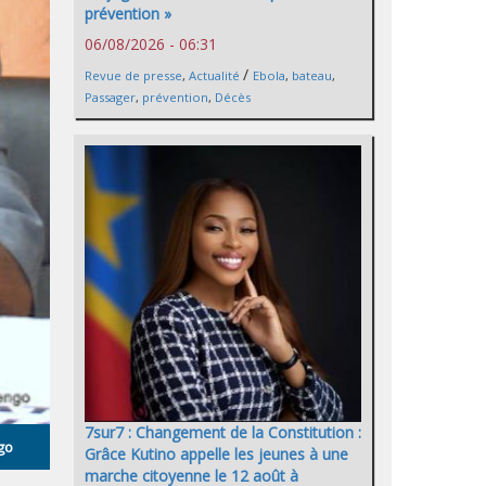
prévention »
06/08/2026 - 06:31
/
Revue de presse
,
Actualité
Ebola
,
bateau
,
Passager
,
prévention
,
Décès
7sur7 : Changement de la Constitution :
go
Grâce Kutino appelle les jeunes à une
marche citoyenne le 12 août à