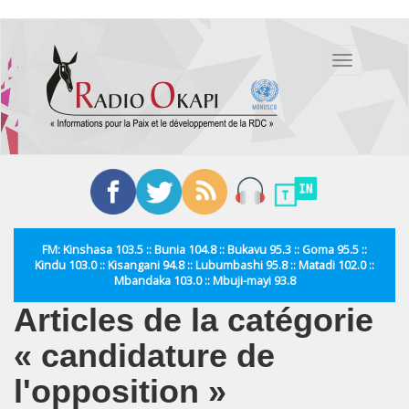
Aller
au
Toggle
contenu
navigation
principal
FM: Kinshasa 103.5 :: Bunia 104.8 :: Bukavu 95.3 :: Goma 95.5 ::
Kindu 103.0 :: Kisangani 94.8 :: Lubumbashi 95.8 :: Matadi 102.0 ::
Mbandaka 103.0 :: Mbuji-mayi 93.8
Articles de la catégorie
« candidature de
l'opposition »