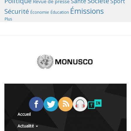
Politique
Société
Santé
Sport
Revue de presse
Émissions
Sécurité
Économie
Éducation
Plus
Accueil
Actualité