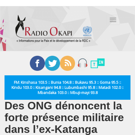
Aller
au
Toggle
contenu
navigation
principal
FM: Kinshasa 103.5 :: Bunia 104.8 :: Bukavu 95.3 :: Goma 95.5 ::
Kindu 103.0 :: Kisangani 94.8 :: Lubumbashi 95.8 :: Matadi 102.0 ::
Mbandaka 103.0 :: Mbuji-mayi 93.8
Des ONG dénoncent la
forte présence militaire
dans l’ex-Katanga