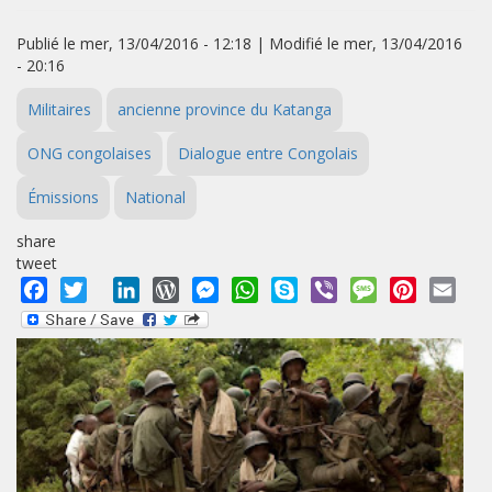
Publié le mer, 13/04/2016 - 12:18 | Modifié le mer, 13/04/2016
- 20:16
Militaires
ancienne province du Katanga
ONG congolaises
Dialogue entre Congolais
Émissions
National
share
tweet
Facebook
Twitter
LinkedIn
WordPress
Messenger
WhatsApp
Skype
Viber
Message
Pinterest
Emai