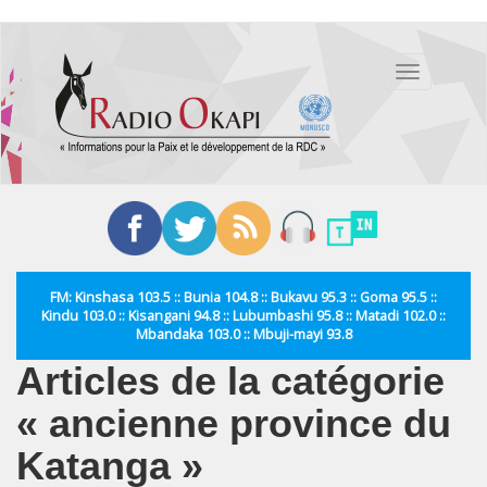
Aller
au
Toggle
contenu
navigation
principal
FM: Kinshasa 103.5 :: Bunia 104.8 :: Bukavu 95.3 :: Goma 95.5 ::
Kindu 103.0 :: Kisangani 94.8 :: Lubumbashi 95.8 :: Matadi 102.0 ::
Mbandaka 103.0 :: Mbuji-mayi 93.8
Articles de la catégorie
« ancienne province du
Katanga »