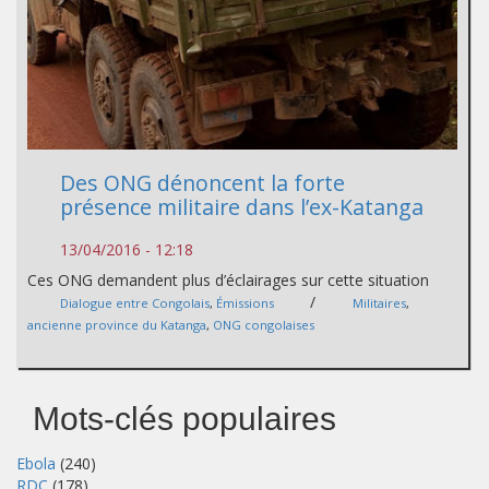
Des ONG dénoncent la forte
présence militaire dans l’ex-Katanga
13/04/2016 - 12:18
Ces ONG demandent plus d’éclairages sur cette situation
/
Dialogue entre Congolais
,
Émissions
Militaires
,
ancienne province du Katanga
,
ONG congolaises
Mots-clés populaires
Ebola
(240)
RDC
(178)