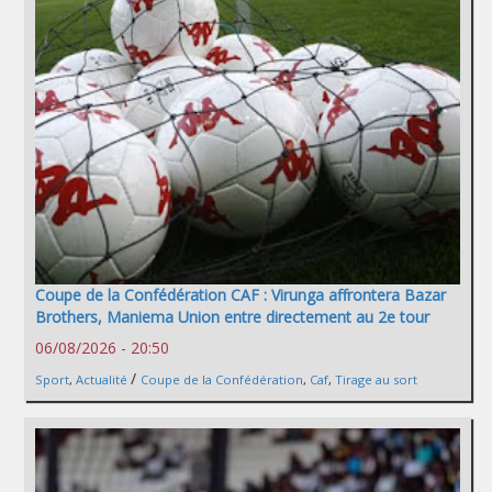
Coupe de la Confédération CAF : Virunga affrontera Bazar
Brothers, Maniema Union entre directement au 2e tour
06/08/2026 - 20:50
/
Sport
,
Actualité
Coupe de la Confédération
,
Caf
,
Tirage au sort