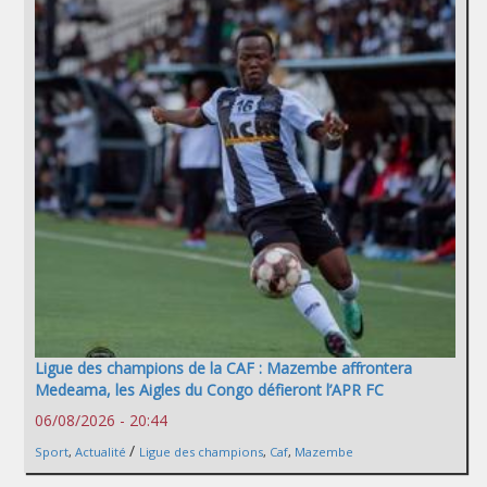
Ligue des champions de la CAF : Mazembe affrontera
Medeama, les Aigles du Congo défieront l’APR FC
06/08/2026 - 20:44
/
Sport
,
Actualité
Ligue des champions
,
Caf
,
Mazembe