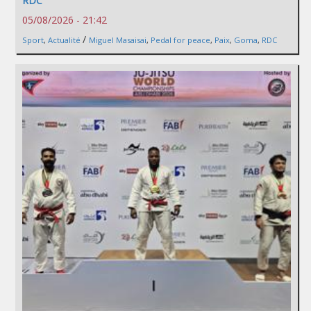
RDC
05/08/2026 - 21:42
/
Sport
,
Actualité
Miguel Masaisai
,
Pedal for peace
,
Paix
,
Goma
,
RDC