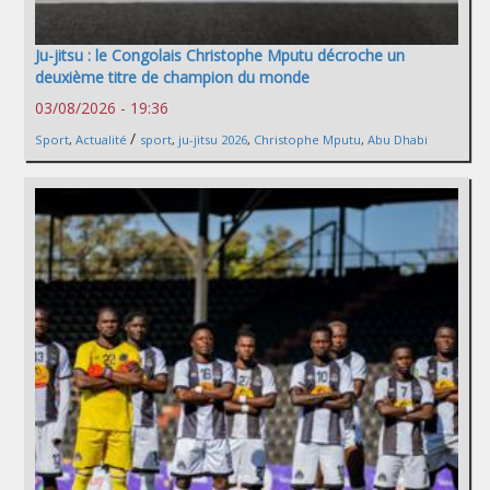
Ju-jitsu : le Congolais Christophe Mputu décroche un
deuxième titre de champion du monde
03/08/2026 - 19:36
/
Sport
,
Actualité
sport
,
ju-jitsu 2026
,
Christophe Mputu
,
Abu Dhabi