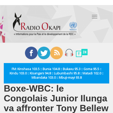
Aller
au
Toggle
contenu
navigation
principal
FM: Kinshasa 103.5 :: Bunia 104.8 :: Bukavu 95.3 :: Goma 95.5 ::
Kindu 103.0 :: Kisangani 94.8 :: Lubumbashi 95.8 :: Matadi 102.0 ::
Mbandaka 103.0 :: Mbuji-mayi 93.8
Boxe-WBC: le
Congolais Junior Ilunga
va affronter Tony Bellew