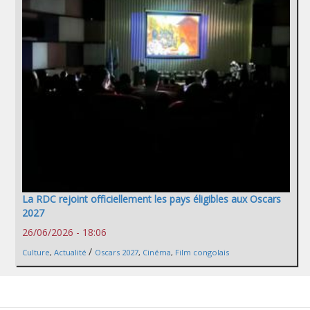
La RDC rejoint officiellement les pays éligibles aux Oscars
2027
26/06/2026 - 18:06
/
Culture
,
Actualité
Oscars 2027
,
Cinéma
,
Film congolais