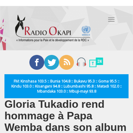
Aller
au
Toggle
contenu
navigation
principal
FM: Kinshasa 103.5 :: Bunia 104.8 :: Bukavu 95.3 :: Goma 95.5 ::
Kindu 103.0 :: Kisangani 94.8 :: Lubumbashi 95.8 :: Matadi 102.0 ::
Mbandaka 103.0 :: Mbuji-mayi 93.8
Gloria Tukadio rend
hommage à Papa
Wemba dans son album