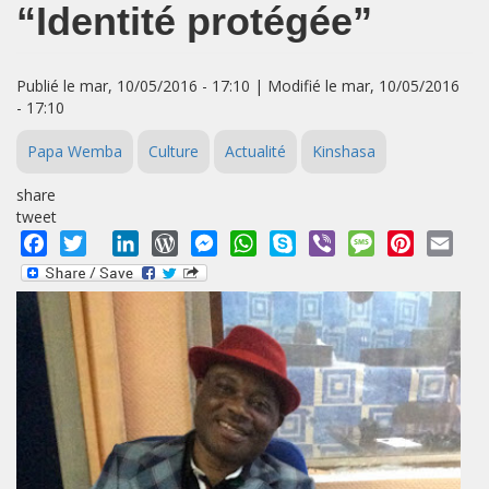
“Identité protégée”
Publié le mar, 10/05/2016 - 17:10 | Modifié le mar, 10/05/2016
- 17:10
Papa Wemba
Culture
Actualité
Kinshasa
share
tweet
Facebook
Twitter
LinkedIn
WordPress
Messenger
WhatsApp
Skype
Viber
Message
Pinterest
Emai