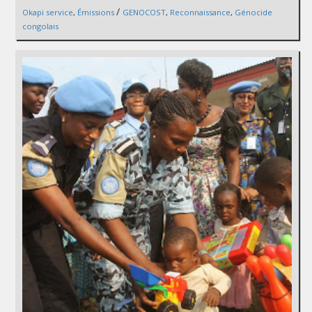
/
Okapi service
,
Émissions
GENOCOST
,
Reconnaissance
,
Génocide
congolais