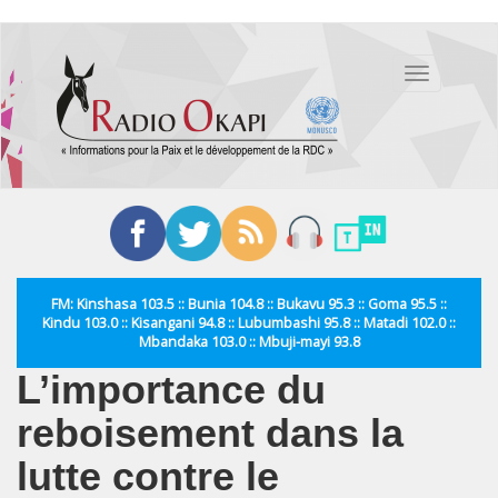
Aller
au
Toggle
contenu
navigation
principal
FM: Kinshasa 103.5 :: Bunia 104.8 :: Bukavu 95.3 :: Goma 95.5 ::
Kindu 103.0 :: Kisangani 94.8 :: Lubumbashi 95.8 :: Matadi 102.0 ::
Mbandaka 103.0 :: Mbuji-mayi 93.8
L’importance du
reboisement dans la
lutte contre le