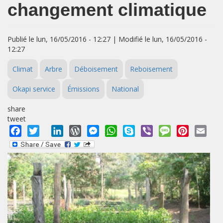
changement climatique
Publié le lun, 16/05/2016 - 12:27 | Modifié le lun, 16/05/2016 -
12:27
Climat
Arbre
Déboisement
Reboisement
Okapi service
Émissions
National
share
tweet
Facebook
Twitter
LinkedIn
WordPress
Messenger
WhatsApp
Skype
Viber
Message
Pinterest
Emai