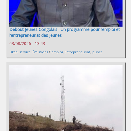
Debout Jeunes Congolais : Un programme pour l’emploi et
l’entrepreneuriat des jeunes
03/08/2026 - 13:43
/
Okapi service
,
Émissions
emploi
,
Entrepreneuriat
,
jeunes