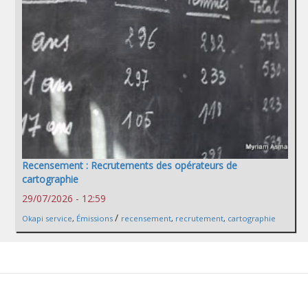
Recensement : Recrutements des opérateurs de
cartographie
29/07/2026 - 12:59
/
Okapi service
,
Émissions
recensement
,
recrutement
,
cartographie