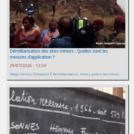
Démilitarisation des sites miniers : Quelles sont les
mesures d’application ?
29/07/2026 - 13:24
/
Okapi service
,
Émissions
démilitarisation
,
mines
,
police des mines