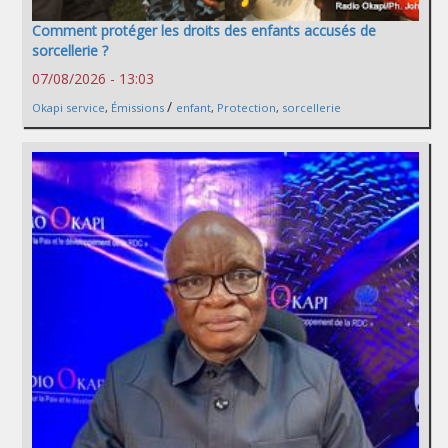
Comment protéger les droits des enfants accusés de
sorcellerie ?
07/08/2026 - 13:03
/
Okapi service
,
Émissions
enfant
,
Protection
,
sorcellerie