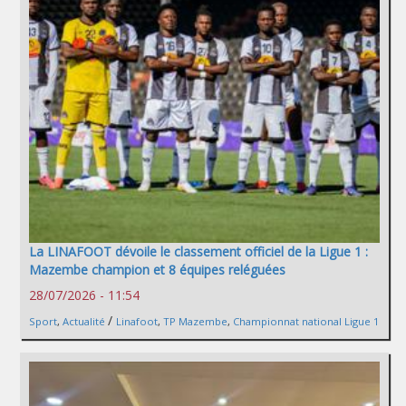
La LINAFOOT dévoile le classement officiel de la Ligue 1 :
Mazembe champion et 8 équipes reléguées
28/07/2026 - 11:54
/
Sport
,
Actualité
Linafoot
,
TP Mazembe
,
Championnat national Ligue 1