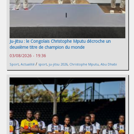
Ju-jitsu : le Congolais Christophe Mputu décroche un
deuxième titre de champion du monde
03/08/2026 - 19:36
/
Sport
,
Actualité
sport
,
ju-jitsu 2026
,
Christophe Mputu
,
Abu Dhabi