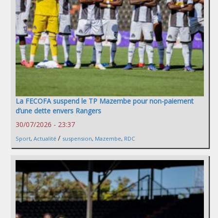
La FECOFA suspend le TP Mazembe pour non-paiement
d’une dette envers Rangers
30/07/2026 - 23:37
/
Sport
,
Actualité
suspension
,
Mazembe
,
RDC