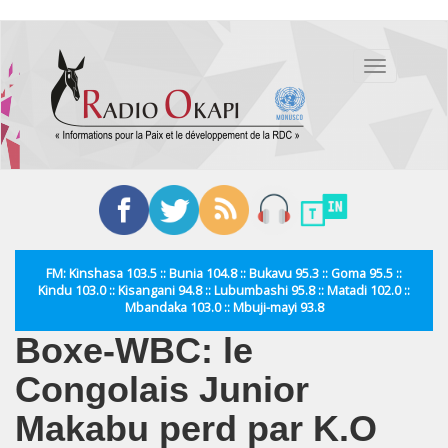
Aller
au
Toggle
contenu
navigation
principal
FM: Kinshasa 103.5 :: Bunia 104.8 :: Bukavu 95.3 :: Goma 95.5 ::
Kindu 103.0 :: Kisangani 94.8 :: Lubumbashi 95.8 :: Matadi 102.0 ::
Mbandaka 103.0 :: Mbuji-mayi 93.8
Boxe-WBC: le
Congolais Junior
Makabu perd par K.O