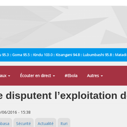
 95.3 :: Goma 95.5 :: Kindu 103.0 :: Kisangani 94.8 :: Lubumbashi 95.8 :: Matad
naux
Écouter en direct
#Ebola
Autres
se disputent l’exploitation
9/06/2016 - 15:38
basa
Sécurité
Actualité
Ituri