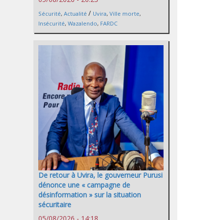
/
Sécurité
,
Actualité
Uvira
,
Ville morte
,
Insécurité
,
Wazalendo
,
FARDC
De retour à Uvira, le gouverneur Purusi
dénonce une « campagne de
désinformation » sur la situation
sécuritaire
05/08/2026 - 14:18