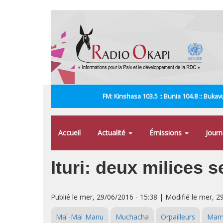
Aller
au
contenu
principal
FM: Kinshasa 103.5 :: Bunia 104.8 :: Bukavu
Accueil
Actualité
Émissions
Jour
Ituri: deux milices 
Publié le mer, 29/06/2016 - 15:38 | Modifié le mer, 2
Maï-Maï Manu
Muchacha
Orpailleurs
Mam