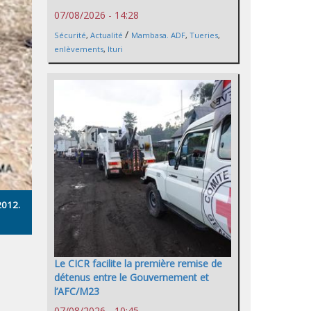
07/08/2026 - 14:28
/
Sécurité
,
Actualité
Mambasa. ADF
,
Tueries
,
enlèvements
,
Ituri
2012.
Le CICR facilite la première remise de
détenus entre le Gouvernement et
l’AFC/M23
07/08/2026 - 10:45