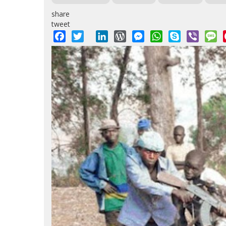
share
tweet
Facebook
Twitter
LinkedIn
WordPress
Messenger
WhatsApp
Skype
Viber
M