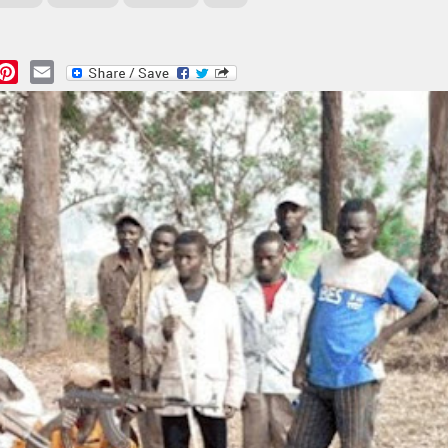
essage
Pinterest
Email