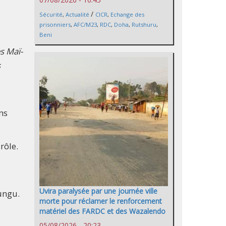
/
Sécurité
,
Actualité
CICR
,
Echange des
prisonniers
,
AFC/M23
,
RDC
,
Doha
,
Rutshuru
,
Beni
es Maï-
s
ns
rôle.
Uvira paralysée par une journée ville
ungu.
morte pour réclamer le renforcement
matériel des FARDC et des Wazalendo
05/08/2026 - 20:23