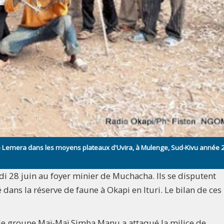
 Lemera dans les moyens plateaux d'Uvira, à Mulenge, Sud-Kivu année 
di 28 juin au foyer minier de Muchacha. Ils se disputent
ué dans la réserve de faune à Okapi en Ituri. Le bilan de ces
e, le groupe Maï-Maï Simba Manu a attaqué la milice de